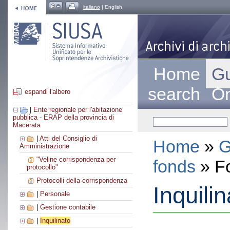
italiano
| English
Home
Gu
search
On
espandi l'albero
|
Ente regionale per l'abitazione
pubblica - ERAP della provincia di
Macerata
|
Atti del Consiglio di
Home
»
G
Amministrazione
"Veline corrispondenza per
fonds
» F
protocollo"
Protocolli della corrispondenza
Inquilin
|
Personale
|
Gestione contabile
|
Inquilinato