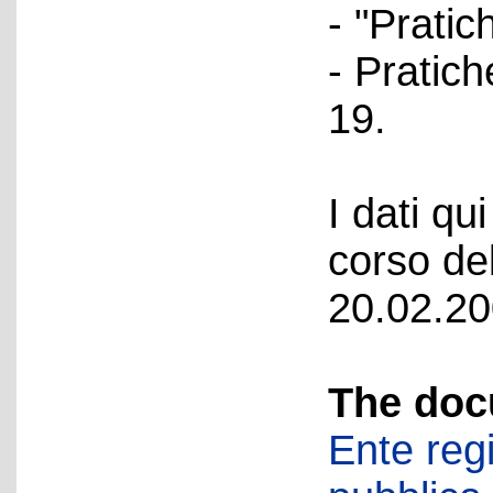
- "Prati
- Pratic
19.
I dati qui
corso del
20.02.20
The doc
Ente regi