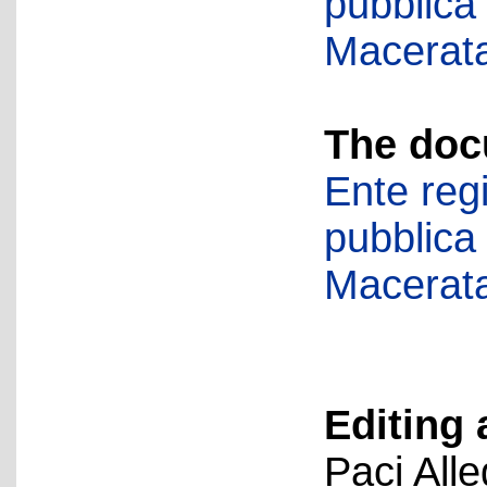
pubblica
Macerat
The doc
Ente regi
pubblica
Macerat
Editing 
Paci All