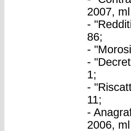
2007, ml
- "Reddi
86;
- "Moros
- "Decret
1;
- "Riscat
11;
- Anagra
2006, ml