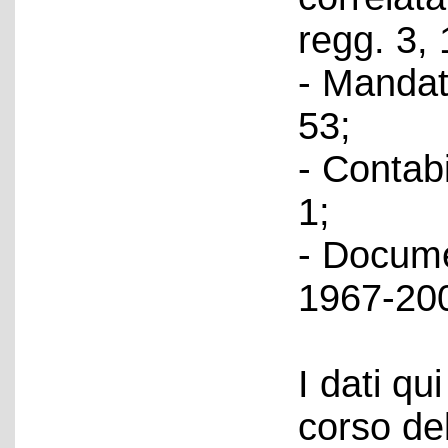
regg. 3,
- Mandat
53;
- Contab
1;
- Docume
1967-200
I dati qui
corso del