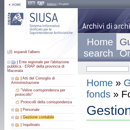
italiano
| English
Home
Gu
search
On
espandi l'albero
|
Ente regionale per l'abitazione
pubblica - ERAP della provincia di
Macerata
|
Atti del Consiglio di
Home
»
G
Amministrazione
"Veline corrispondenza per
fonds
» F
protocollo"
Protocolli della corrispondenza
Gestion
|
Personale
|
Gestione contabile
|
Inquilinato