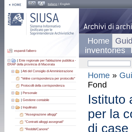
italiano
| English
Home
Guid
inventories
espandi l'albero
|
Ente regionale per l'abitazione pubblica -
ERAP della provincia di Macerata
|
Atti del Consiglio di Amministrazione
Home
»
Gui
"Veline corrispondenza per protocollo"
Fond
Protocolli della corrispondenza
|
Personale
Istitut
|
Gestione contabile
|
Inquilinato
per la c
"Assegnazione alloggi"
"Contratti alloggi assegnati"
di case
"Redditi/Canone"