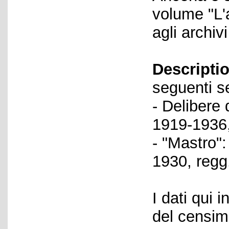
volume "L'a
agli archiv
Descriptio
seguenti se
- Delibere 
1919-1936,
- "Mastro":
1930, regg
I dati qui i
del censime