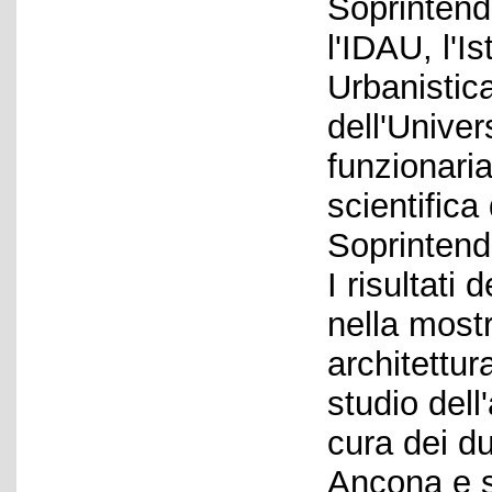
Soprintend
l'IDAU, l'I
Urbanistic
dell'Univer
funzionari
scientifica
Soprintend
I risultati
nella most
architettur
studio dell'
cura dei du
Ancona e s