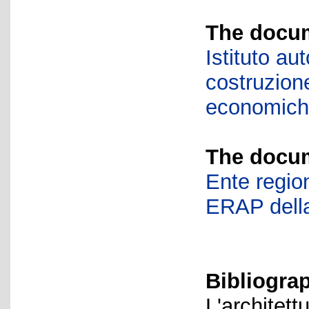
The docum
Istituto a
costruzione
economic
The docum
Ente region
ERAP della
Bibliogra
L'architett