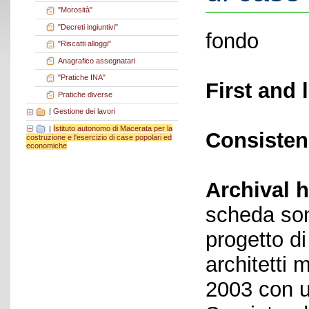
"Morosità"
"Decreti ingiuntivi"
fondo
"Riscatti alloggi"
Anagrafico assegnatari
"Pratiche INA"
First and 
Pratiche diverse
|
Gestione dei lavori
|
Istituto autonomo di Macerata per la
Consisten
costruzione e l'esercizio di case popolari ed
economiche
Archival h
scheda sono
progetto di
architetti 
2003 con un