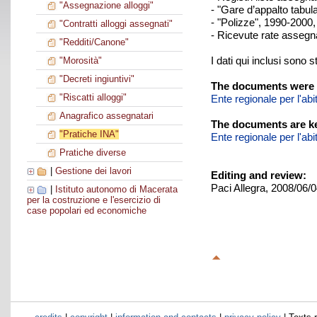
"Assegnazione alloggi"
- "Gare d’appalto tabulat
- "Polizze", 1990-2000,
"Contratti alloggi assegnati"
- Ricevute rate assegna
"Redditi/Canone"
I dati qui inclusi sono s
"Morosità"
"Decreti ingiuntivi"
The documents were 
"Riscatti alloggi"
Ente regionale per l'ab
Anagrafico assegnatari
The documents are ke
"Pratiche INA"
Ente regionale per l'ab
Pratiche diverse
|
Gestione dei lavori
Editing and review:
Paci Allegra, 2008/06/
|
Istituto autonomo di Macerata
per la costruzione e l'esercizio di
case popolari ed economiche