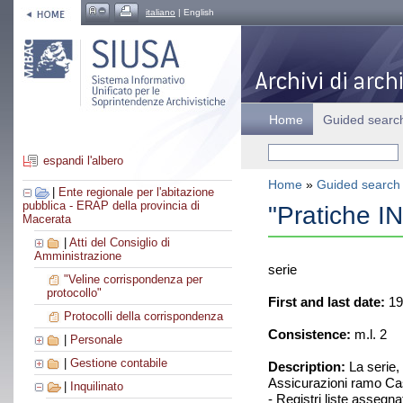
italiano
| English
Home
Guided searc
espandi l'albero
Home
»
Guided search
|
Ente regionale per l'abitazione
pubblica - ERAP della provincia di
"Pratiche I
Macerata
|
Atti del Consiglio di
Amministrazione
serie
"Veline corrispondenza per
protocollo"
First and last date:
19
Protocolli della corrispondenza
Consistence:
m.l. 2
|
Personale
|
Gestione contabile
Description:
La serie,
Assicurazioni ramo Casa
|
Inquilinato
- Registri liste assegna