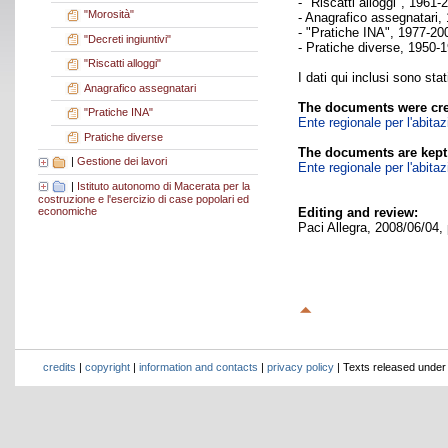
- "Riscatti alloggi", 1961-
"Morosità"
- Anagrafico assegnatari,
- "Pratiche INA", 1977-20
"Decreti ingiuntivi"
- Pratiche diverse, 1950-
"Riscatti alloggi"
I dati qui inclusi sono sta
Anagrafico assegnatari
The documents were cre
"Pratiche INA"
Ente regionale per l'abita
Pratiche diverse
The documents are kept
|
Gestione dei lavori
Ente regionale per l'abita
|
Istituto autonomo di Macerata per la
costruzione e l'esercizio di case popolari ed
Editing and review:
economiche
Paci Allegra, 2008/06/04,
credits
|
copyright
|
information and contacts
|
privacy policy
| Texts released unde