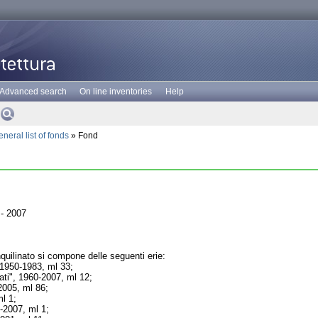
Advanced search
On line inventories
Help
neral list of fonds
» Fond
- 2007
quilinato si compone delle seguenti erie:
 1950-1983, ml 33;
nati", 1960-2007, ml 12;
2005, ml 86;
l 1;
5-2007, ml 1;