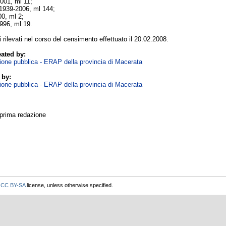
2001, ml 11;
 1939-2006, ml 144;
00, ml 2;
1996, ml 19.
ti rilevati nel corso del censimento effettuato il 20.02.2008.
ated by:
zione pubblica - ERAP della provincia di Macerata
 by:
zione pubblica - ERAP della provincia di Macerata
 prima redazione
r
CC BY-SA
license, unless otherwise specified.