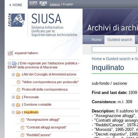
italiano
| English
Home
Guided search
espandi l'albero
Home
»
Guided search
»
Ge
|
Ente regionale per l'abitazione pubblica -
Inquilinato
ERAP della provincia di Macerata
|
Atti del Consiglio di Amministrazione
"Veline corrispondenza per protocollo"
sub-fondo / sezione
Protocolli della corrispondenza
First and last date:
1939 
|
Personale
Consistence:
m.l. 309
|
Gestione contabile
Description:
Il subfono In
|
Inquilinato
- "Assegnazione alloggi",
"Assegnazione alloggi"
- "Contratti alloggi asseg
- "Redditi/Canone", 1978-
"Contratti alloggi assegnati"
- "Morosità", 1995-2007, m
- "Decreti ingiuntivi", 199
"Redditi/Canone"