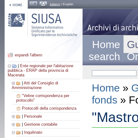
italiano
| English
Home
Gu
search
On
espandi l'albero
|
Ente regionale per l'abitazione
pubblica - ERAP della provincia di
Macerata
|
Atti del Consiglio di
Home
»
G
Amministrazione
"Veline corrispondenza per
fonds
» F
protocollo"
Protocolli della corrispondenza
"Mastro"
|
Personale
|
Gestione contabile
|
Inquilinato