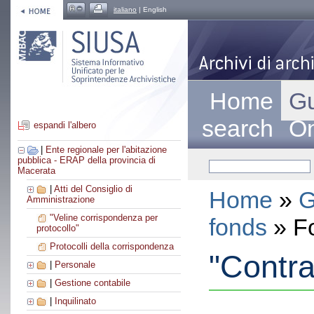
italiano
| English
Home
Gu
search
On
espandi l'albero
|
Ente regionale per l'abitazione
pubblica - ERAP della provincia di
Macerata
|
Atti del Consiglio di
Home
»
G
Amministrazione
"Veline corrispondenza per
fonds
» F
protocollo"
Protocolli della corrispondenza
"Contra
|
Personale
|
Gestione contabile
|
Inquilinato