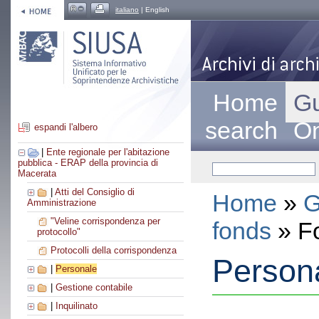
italiano
| English
Home
Gu
search
On
espandi l'albero
|
Ente regionale per l'abitazione
pubblica - ERAP della provincia di
Macerata
|
Atti del Consiglio di
Home
»
G
Amministrazione
"Veline corrispondenza per
fonds
» F
protocollo"
Protocolli della corrispondenza
Person
|
Personale
|
Gestione contabile
|
Inquilinato