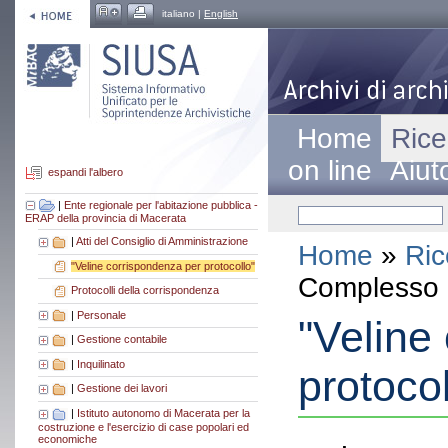
italiano |
English
Home
Rice
on line
Aiut
espandi l'albero
|
Ente regionale per l'abitazione pubblica -
ERAP della provincia di Macerata
|
Atti del Consiglio di Amministrazione
Home
»
Ric
"Veline corrispondenza per protocollo"
Complesso a
Protocolli della corrispondenza
|
Personale
"Veline
|
Gestione contabile
|
Inquilinato
protocol
|
Gestione dei lavori
|
Istituto autonomo di Macerata per la
costruzione e l'esercizio di case popolari ed
economiche