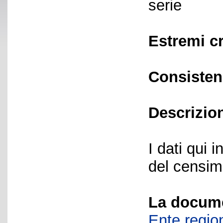
serie
Estremi c
Consisten
Descrizio
I dati qui i
del censime
La docume
Ente region