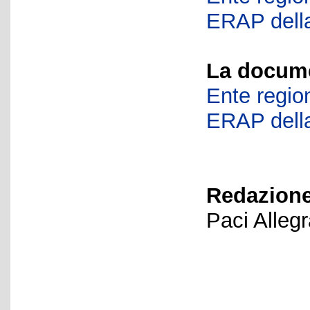
ERAP della
La docume
Ente region
ERAP della
Redazione
Paci Alleg