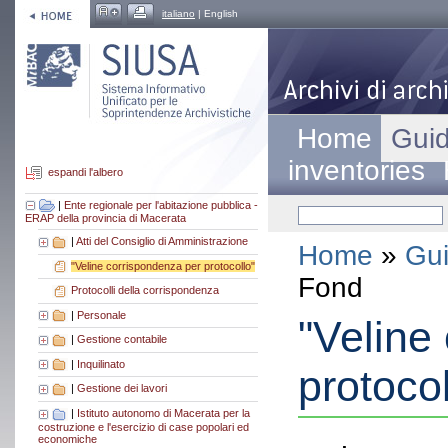
italiano
| English
Home
Guid
inventories
espandi l'albero
|
Ente regionale per l'abitazione pubblica -
ERAP della provincia di Macerata
|
Atti del Consiglio di Amministrazione
Home
»
Gui
"Veline corrispondenza per protocollo"
Fond
Protocolli della corrispondenza
|
Personale
"Veline
|
Gestione contabile
|
Inquilinato
protocol
|
Gestione dei lavori
|
Istituto autonomo di Macerata per la
costruzione e l'esercizio di case popolari ed
economiche