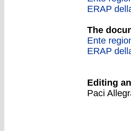
ERAP della
The docum
Ente region
ERAP della
Editing an
Paci Alleg