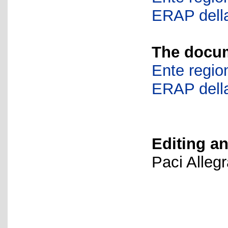
ERAP della
The docum
Ente region
ERAP della
Editing an
Paci Alleg