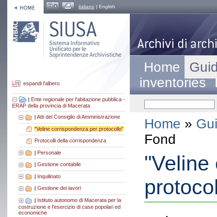
italiano
| English
Home
Guid
inventories
espandi l'albero
|
Ente regionale per l'abitazione pubblica -
ERAP della provincia di Macerata
|
Atti del Consiglio di Amministrazione
Home
»
Gui
"Veline corrispondenza per protocollo"
Fond
Protocolli della corrispondenza
|
Personale
"Veline
|
Gestione contabile
|
Inquilinato
protocol
|
Gestione dei lavori
|
Istituto autonomo di Macerata per la
costruzione e l'esercizio di case popolari ed
economiche