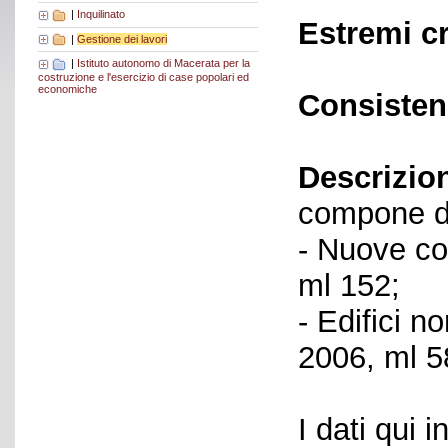
|
Inquilinato
Estremi c
|
Gestione dei lavori
|
Istituto autonomo di Macerata per la
costruzione e l'esercizio di case popolari ed
economiche
Consisten
Descrizio
compone de
- Nuove cos
ml 152;
- Edifici n
2006, ml 5
I dati qui i