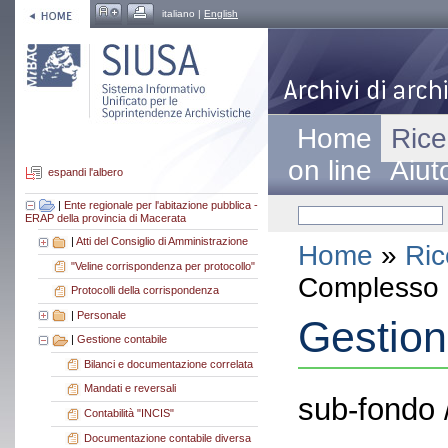
italiano |
English
Home
Rice
on line
Aiut
espandi l'albero
|
Ente regionale per l'abitazione pubblica -
ERAP della provincia di Macerata
|
Atti del Consiglio di Amministrazione
Home
»
Ric
"Veline corrispondenza per protocollo"
Complesso a
Protocolli della corrispondenza
|
Personale
Gestion
|
Gestione contabile
Bilanci e documentazione correlata
Mandati e reversali
sub-fondo 
Contabilità "INCIS"
Documentazione contabile diversa