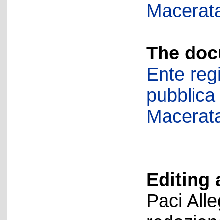
Macerat
The doc
Ente regi
pubblica
Macerat
Editing 
Paci All