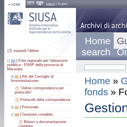
italiano
| English
Home
Gu
search
On
espandi l'albero
|
Ente regionale per l'abitazione
pubblica - ERAP della provincia di
Macerata
|
Atti del Consiglio di
Home
»
G
Amministrazione
"Veline corrispondenza per
fonds
» F
protocollo"
Protocolli della corrispondenza
Gestion
|
Personale
|
Gestione contabile
Bilanci e documentazione
correlata