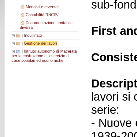
sub-fond
Mandati e reversali
Contabilità "INCIS"
Documentazione contabile
First an
diversa
|
Inquilinato
|
Gestione dei lavori
|
Istituto autonomo di Macerata
Consist
per la costruzione e l'esercizio di
case popolari ed economiche
Descript
lavori s
serie:
- Nuove c
1939-200