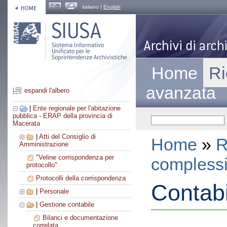
italiano |
English
Home
Ri
avanzata
espandi l'albero
|
Ente regionale per l'abitazione
pubblica - ERAP della provincia di
Macerata
|
Atti del Consiglio di
Home
»
R
Amministrazione
"Veline corrispondenza per
compless
protocollo"
Protocolli della corrispondenza
Contabi
|
Personale
|
Gestione contabile
Bilanci e documentazione
correlata