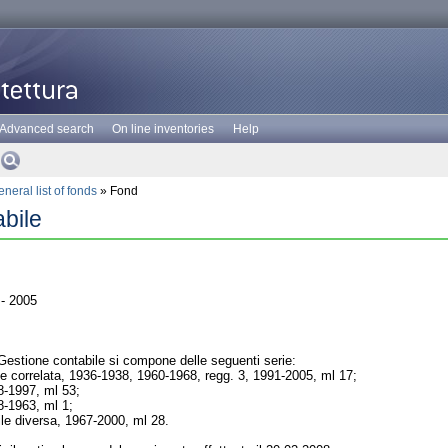
Advanced search
On line inventories
Help
neral list of fonds
» Fond
bile
- 2005
Gestione contabile si compone delle seguenti serie:
e correlata, 1936-1938, 1960-1968, regg. 3, 1991-2005, ml 17;
8-1997, ml 53;
8-1963, ml 1;
le diversa, 1967-2000, ml 28.