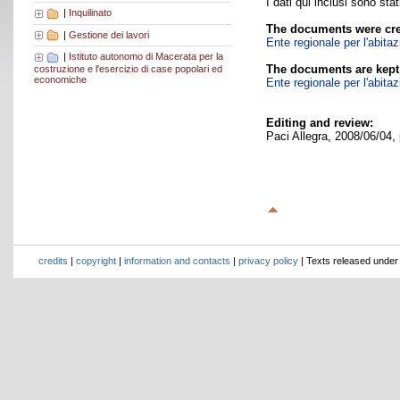
I dati qui inclusi sono sta
|
Inquilinato
The documents were cre
|
Gestione dei lavori
Ente regionale per l'abita
|
Istituto autonomo di Macerata per la
The documents are kept
costruzione e l'esercizio di case popolari ed
economiche
Ente regionale per l'abita
Editing and review:
Paci Allegra, 2008/06/04,
credits
|
copyright
|
information and contacts
|
privacy policy
| Texts released unde