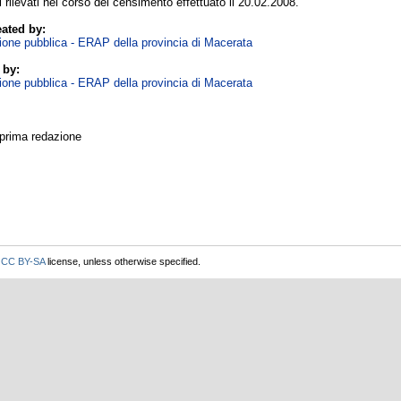
ti rilevati nel corso del censimento effettuato il 20.02.2008.
ated by:
zione pubblica - ERAP della provincia di Macerata
 by:
zione pubblica - ERAP della provincia di Macerata
 prima redazione
r
CC BY-SA
license, unless otherwise specified.