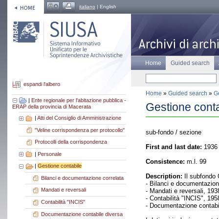
italiano
| English
Home
Guided search
espandi l'albero
Home
»
Guided search
»
Ge
|
Ente regionale per l'abitazione pubblica -
Gestione conta
ERAP della provincia di Macerata
|
Atti del Consiglio di Amministrazione
"Veline corrispondenza per protocollo"
sub-fondo / sezione
Protocolli della corrispondenza
First and last date:
1936 
|
Personale
Consistence:
m.l. 99
|
Gestione contabile
Description:
Il subfondo 
Bilanci e documentazione correlata
- Bilanci e documentazion
Mandati e reversali
- Mandati e reversali, 193
- Contabilità "INCIS", 195
Contabilità "INCIS"
- Documentazione contabi
Documentazione contabile diversa