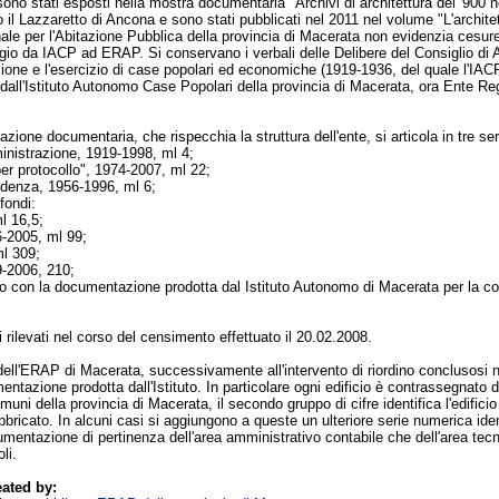
sono stati esposti nella mostra documentaria "Archivi di architettura del '900 ne
o il Lazzaretto di Ancona e sono stati pubblicati nel 2011 nel volume "L'architet
nale per l'Abitazione Pubblica della provincia di Macerata non evidenzia cesure r
o da IACP ad ERAP. Si conservano i verbali delle Delibere del Consiglio di Amm
zione e l'esercizio di case popolari ed economiche (1919-1936, del quale l'IAC
dall'Istituto Autonomo Case Popolari della provincia di Macerata, ora Ente Reg
ione documentaria, che rispecchia la struttura dell'ente, si articola in tre ser
ministrazione, 1919-1998, ml 4;
er protocollo", 1974-2007, ml 22;
ondenza, 1956-1996, ml 6;
fondi:
l 16,5;
6-2005, ml 99;
ml 309;
9-2006, 210;
 con la documentazione prodotta dal Istituto Autonomo di Macerata per la cos
ti rilevati nel corso del censimento effettuato il 20.02.2008.
dell'ERAP di Macerata, successivamente all'intervento di riordino conclusosi nel
entazione prodotta dall'Istituto. In particolare ogni edificio è contrassegnato 
uni della provincia di Macerata, il secondo gruppo di cifre identifica l'edificio 
abbricato. In alcuni casi si aggiungono a queste un ulteriore serie numerica iden
mentazione di pertinenza dell'area amministrativo contabile che dell'area tecn
li.
ated by: