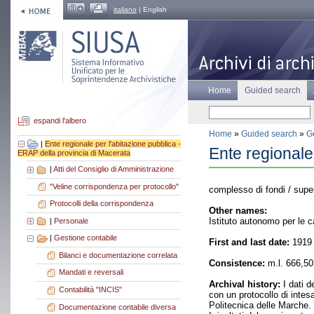
italiano
| English
Home
Guided search
espandi l'albero
Home
»
Guided search
»
Ge
|
Ente regionale per l'abitazione pubblica -
Ente regionale
ERAP della provincia di Macerata
|
Atti del Consiglio di Amministrazione
"Veline corrispondenza per protocollo"
complesso di fondi / supe
Protocolli della corrispondenza
Other names:
Istituto autonomo per le 
|
Personale
|
Gestione contabile
First and last date:
1919 
Bilanci e documentazione correlata
Consistence:
m.l. 666,50
Mandati e reversali
Archival history:
I dati d
Contabilità "INCIS"
con un protocollo di intes
Politecnica delle Marche. 
Documentazione contabile diversa