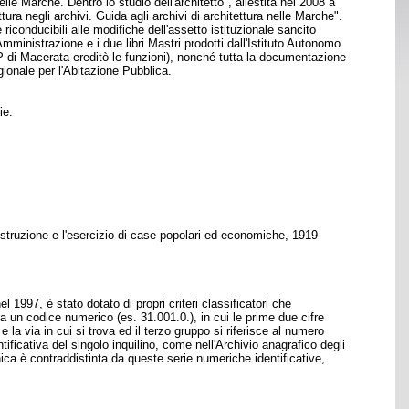
lle Marche. Dentro lo studio dell'architetto", allestita nel 2008 a
tura negli archivi. Guida agli archivi di architettura nelle Marche".
iconducibili alle modifiche dell'assetto istituzionale sancito
inistrazione e i due libri Mastri prodotti dall'Istituto Autonomo
P di Macerata ereditò le funzioni), nonché tutta la documentazione
ionale per l'Abitazione Pubblica.
ie:
truzione e l'esercizio di case popolari ed economiche, 1919-
 1997, è stato dotato di propri criteri classificatori che
da un codice numerico (es. 31.001.0.), in cui le prime due cifre
e la via in cui si trova ed il terzo gruppo si riferisce al numero
tificativa del singolo inquilino, come nell'Archivio anagrafico degli
ica è contraddistinta da queste serie numeriche identificative,