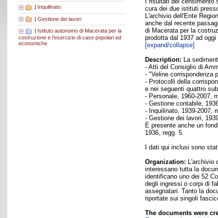
I risultati del censimento 
|
Inquilinato
cura dei due istituti press
L'archivio dell'Ente Regio
|
Gestione dei lavori
anche dal recente passaggi
di Macerata per la costru
|
Istituto autonomo di Macerata per la
prodotta dal 1937 ad oggi 
costruzione e l'esercizio di case popolari ed
economiche
[expand/collapse]
Description:
La sedimentaz
- Atti del Consiglio di Am
- "Veline corrispondenza p
- Protocolli della corrisp
e nei seguenti quattro sub
- Personale, 1960-2007, m
- Gestione contabile, 193
- Inquilinato, 1939-2007, 
- Gestione dei lavori, 193
È presente anche un fondo
1936, regg. 5.
I dati qui inclusi sono sta
Organization:
L'archivio 
interessano tutta la docum
identificano uno dei 52 Com
degli ingressi o corpi di f
assegnatari. Tanto la docu
riportate sui singoli fascico
The documents were cre