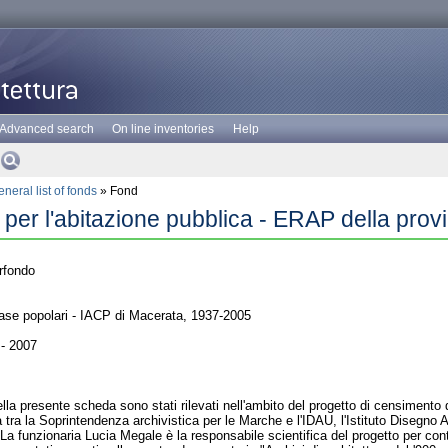
Advanced search
On line inventories
Help
neral list of fonds
» Fond
 per l'abitazione pubblica - ERAP della prov
rfondo
case popolari - IACP di Macerata, 1937-2005
- 2007
ella presente scheda sono stati rilevati nell'ambito del progetto di censimento d
a tra la Soprintendenza archivistica per le Marche e l'IDAU, l'Istituto Disegno
La funzionaria Lucia Megale è la responsabile scientifica del progetto per con