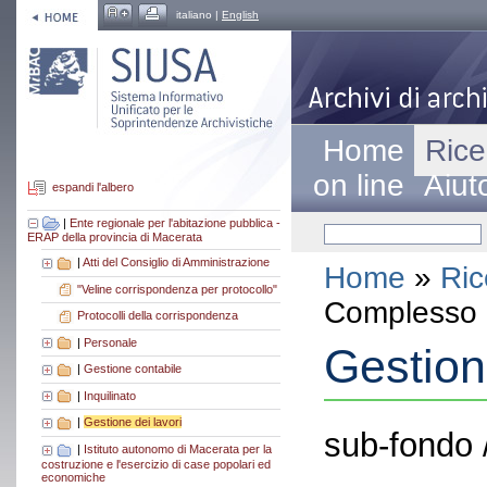
italiano |
English
Home
Rice
on line
Aiut
espandi l'albero
|
Ente regionale per l'abitazione pubblica -
ERAP della provincia di Macerata
|
Atti del Consiglio di Amministrazione
Home
»
Ric
"Veline corrispondenza per protocollo"
Complesso a
Protocolli della corrispondenza
|
Personale
Gestion
|
Gestione contabile
|
Inquilinato
|
Gestione dei lavori
sub-fondo 
|
Istituto autonomo di Macerata per la
costruzione e l'esercizio di case popolari ed
economiche