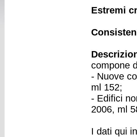
Estremi c
Consisten
Descrizio
compone de
- Nuove cos
ml 152;
- Edifici n
2006, ml 5
I dati qui i