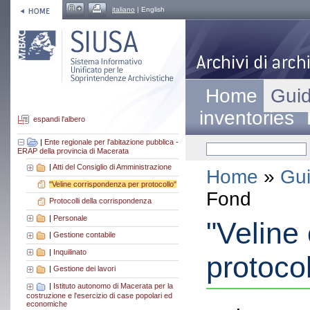
italiano
| English
Home
Guid
inventories
espandi l'albero
|
Ente regionale per l'abitazione pubblica -
ERAP della provincia di Macerata
|
Atti del Consiglio di Amministrazione
Home
»
Gui
"Veline corrispondenza per protocollo"
Fond
Protocolli della corrispondenza
|
Personale
"Veline
|
Gestione contabile
|
Inquilinato
protocol
|
Gestione dei lavori
|
Istituto autonomo di Macerata per la
costruzione e l'esercizio di case popolari ed
economiche