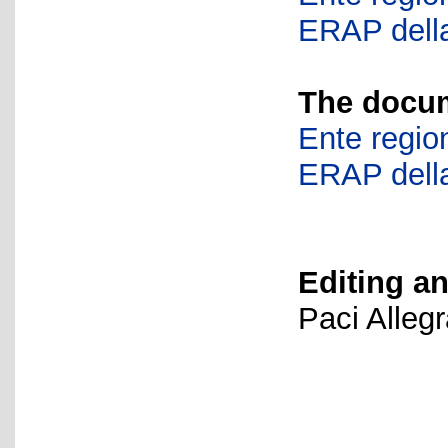
ERAP della
The docum
Ente region
ERAP della
Editing an
Paci Alleg