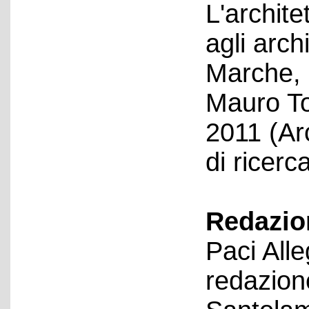
L'archite
agli archi
Marche, a
Mauro T
2011 (Arc
di ricerc
Redazion
Paci All
redazion