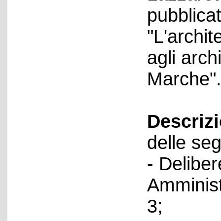
pubblica
"L'archit
agli archi
Marche"
Descriz
delle seg
- Deliber
Amminist
3;