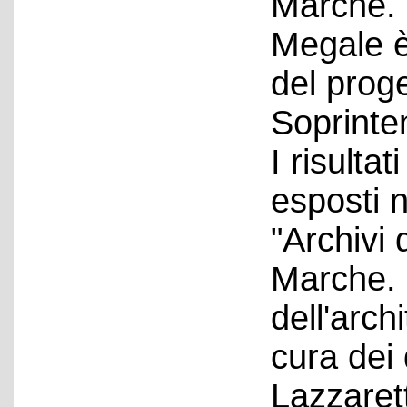
Marche. 
Megale è 
del proge
Soprinte
I risulta
esposti 
"Archivi 
Marche. 
dell'arch
cura dei 
Lazzaret