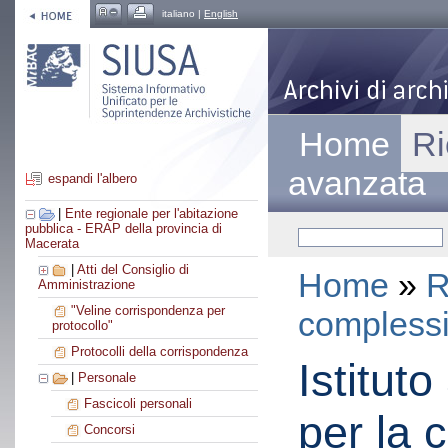
italiano |
English
Home
Ri
avanzata
espandi l'albero
|
Ente regionale per l'abitazione
pubblica - ERAP della provincia di
Macerata
|
Atti del Consiglio di
Home
»
R
Amministrazione
"Veline corrispondenza per
compless
protocollo"
Protocolli della corrispondenza
Istitut
|
Personale
Fascicoli personali
per la 
Concorsi