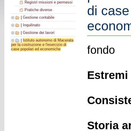
Registri missioni e permessi
di case
Pratiche diverse
|
Gestione contabile
econom
|
Inquilinato
|
Gestione dei lavori
|
Istituto autonomo di Macerata
per la costruzione e l'esercizio di
fondo
case popolari ed economiche
Estremi 
Consist
Storia a