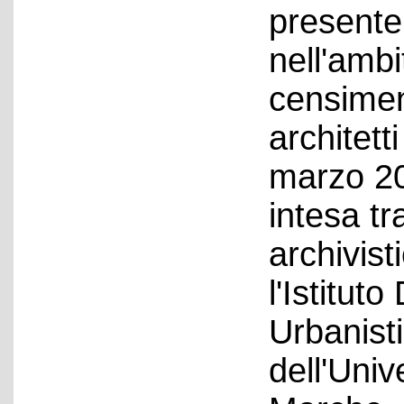
presente 
nell'ambi
censiment
architett
marzo 20
intesa t
archivist
l'Istitut
Urbanist
dell'Univ