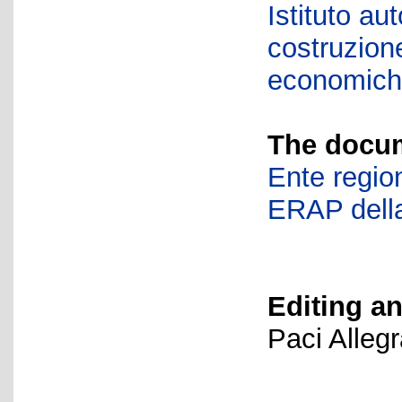
Istituto a
costruzione
economic
The docum
Ente region
ERAP della
Editing an
Paci Alleg