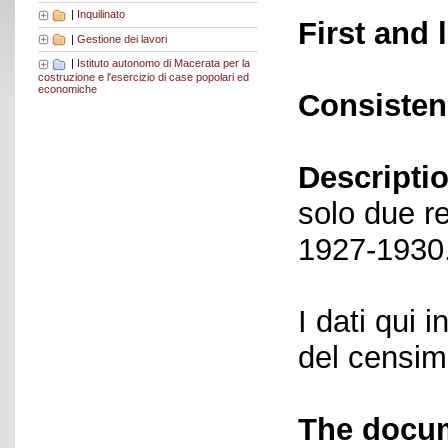
|
Inquilinato
First and 
|
Gestione dei lavori
|
Istituto autonomo di Macerata per la
costruzione e l'esercizio di case popolari ed
economiche
Consisten
Descriptio
solo due re
1927-1930
I dati qui i
del censime
The docum