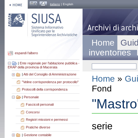
italiano
| English
Home
Guid
inventories
espandi l'albero
|
Ente regionale per l'abitazione pubblica -
ERAP della provincia di Macerata
|
Atti del Consiglio di Amministrazione
Home
»
Gui
"Veline corrispondenza per protocollo"
Fond
Protocolli della corrispondenza
|
Personale
"Mastro"
Fascicoli personali
Concorsi
Registri missioni e permessi
serie
Pratiche diverse
|
Gestione contabile