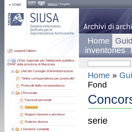
italiano
| English
Home
Guid
inventories
espandi l'albero
|
Ente regionale per l'abitazione pubblica -
ERAP della provincia di Macerata
|
Atti del Consiglio di Amministrazione
Home
»
Gui
"Veline corrispondenza per protocollo"
Fond
Protocolli della corrispondenza
|
Personale
Concors
Fascicoli personali
Concorsi
Registri missioni e permessi
serie
Pratiche diverse
|
Gestione contabile