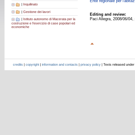
Ente regionale per l'abita
|
Inquilinato
|
Gestione dei lavori
Editing and review:
Paci Allegra, 2008/06/04,
|
Istituto autonomo di Macerata per la
costruzione e l'esercizio di case popolari ed
economiche
credits
|
copyright
|
information and contacts
|
privacy policy
| Texts released unde