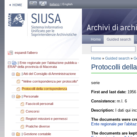
italiano
| English
Home
Guided search
espandi l'albero
Home
»
Guided search
»
Ge
|
Ente regionale per l'abitazione pubblica -
Protocolli del
ERAP della provincia di Macerata
|
Atti del Consiglio di Amministrazione
"Veline corrispondenza per protocollo"
serie
Protocolli della corrispondenza
First and last date:
1956 
|
Personale
Consistence:
m.l. 6
Fascicoli personali
Description:
I dati qui in
Concorsi
Registri missioni e permessi
The documents were cre
Ente regionale per l'abita
Pratiche diverse
The documents are kept
|
Gestione contabile