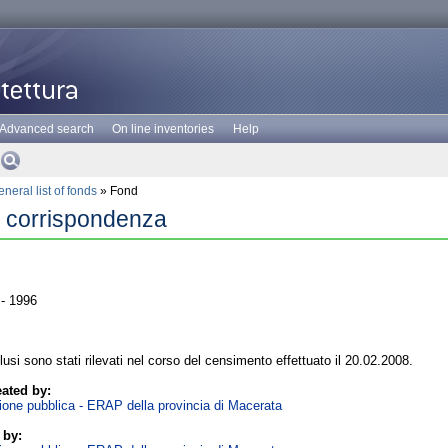
Advanced search
On line inventories
Help
neral list of fonds
» Fond
la corrispondenza
- 1996
clusi sono stati rilevati nel corso del censimento effettuato il 20.02.2008.
ated by:
zione pubblica - ERAP della provincia di Macerata
 by: