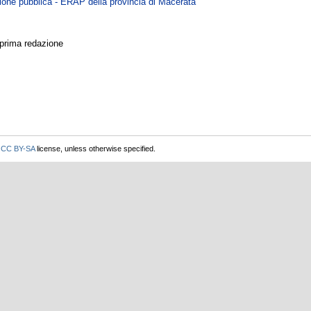
zione pubblica - ERAP della provincia di Macerata
 prima redazione
r
CC BY-SA
license, unless otherwise specified.