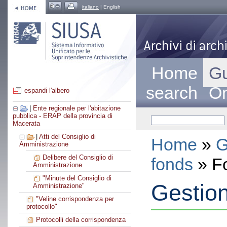
italiano
| English
Home
Gu
search
On
espandi l'albero
|
Ente regionale per l'abitazione
pubblica - ERAP della provincia di
Macerata
|
Atti del Consiglio di
Home
»
G
Amministrazione
Delibere del Consiglio di
fonds
» F
Amministrazione
"Minute del Consiglio di
Gestion
Amministrazione"
"Veline corrispondenza per
protocollo"
Protocolli della corrispondenza