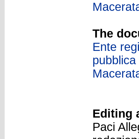
Macerat
The doc
Ente regi
pubblica
Macerat
Editing 
Paci All