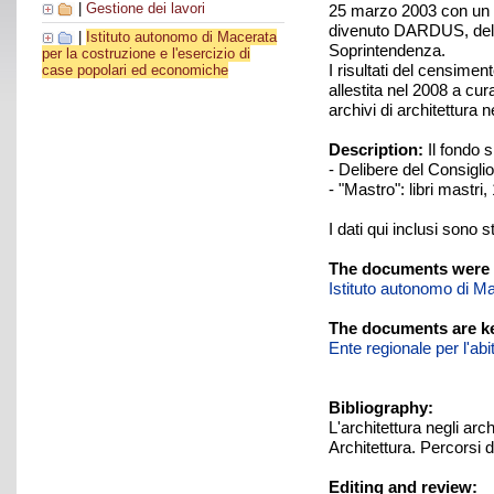
|
Gestione dei lavori
25 marzo 2003 con un pr
divenuto DARDUS, dell'U
|
Istituto autonomo di Macerata
Soprintendenza.
per la costruzione e l'esercizio di
I risultati del censimen
case popolari ed economiche
allestita nel 2008 a cur
archivi di architettura 
Description:
Il fondo 
- Delibere del Consigli
- "Mastro": libri mastr
I dati qui inclusi sono s
The documents were 
Istituto autonomo di Ma
The documents are ke
Ente regionale per l'ab
Bibliography:
L'architettura negli ar
Architettura. Percorsi d
Editing and review: