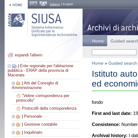
italiano
| English
Home
Guided searc
espandi l'albero
Home
»
Guided search
|
Ente regionale per l'abitazione
pubblica - ERAP della provincia di
Istituto aut
Macerata
ed economi
|
Atti del Consiglio di
Amministrazione
"Veline corrispondenza per
protocollo"
fondo
Protocolli della corrispondenza
First and last date:
19
|
Personale
Consistence:
Number o
|
Gestione contabile
|
Inquilinato
Archival history:
I dat