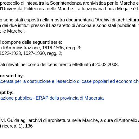
otocollo di intesa tra la Soprintendenza archivistica per le Marche e l
niversità Politecnica delle Marche. La funzionaria Lucia Megale è la 
to sono stati esposti nella mostra documentaria "Archivi di architettura 
a dei due istituti presso il Lazzaretto di Ancona e sono stati pubblicati 
nelle Marche".
si compone delle seguenti serie:
o di Amministrazione, 1919-1936, regg. 3;
i, 1922-1923, 1927-1930, regg. 2;
tati rilevati nel corso del censimento effettuato il 20.02.2008.
created by:
cerata per la costruzione e l'esercizio di case popolari ed economich
pt by:
itazione pubblica - ERAP della provincia di Macerata
chivi. Guida agli archivi di architettura nelle Marche, a cura di Anton
i ricerca, 1), 136