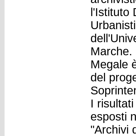
l'Istitut
Urbanist
dell'Univ
Marche. 
Megale è 
del proge
Soprinte
I risulta
esposti 
"Archivi 