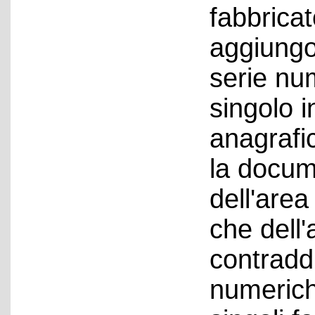
fabbricat
aggiungo
serie num
singolo i
anagrafi
la docum
dell'area
che dell'
contradd
numeriche