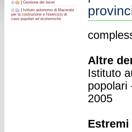
|
Gestione dei lavori
provinc
|
Istituto autonomo di Macerata
per la costruzione e l'esercizio di
case popolari ed economiche
compless
Altre d
Istituto
popolari
2005
Estremi 