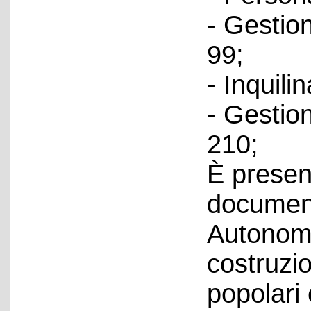
- Gestio
99;
- Inquili
- Gestio
210;
È presen
document
Autonomo
costruzio
popolari