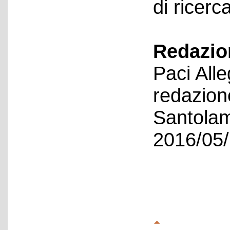
di ricerc
Redazion
Paci All
redazion
Santolam
2016/05/