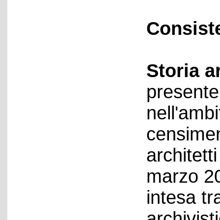
Consist
Storia a
presente 
nell'ambi
censiment
architett
marzo 20
intesa t
archivist