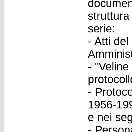
document
struttura 
serie:
- Atti del
Amminist
- "Velin
protocol
- Protoco
1956-199
e nei seg
- Person