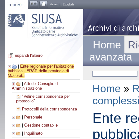
italiano |
English
Home
Ri
avanzata
espandi l'albero
|
Ente regionale per l'abitazione
pubblica - ERAP della provincia di
Macerata
|
Atti del Consiglio di
Home
»
R
Amministrazione
"Veline corrispondenza per
compless
protocollo"
Protocolli della corrispondenza
Ente re
|
Personale
|
Gestione contabile
pubblic
|
Inquilinato