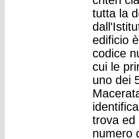
criteri c
tutta la
dall'Istit
edificio
codice n
cui le pr
uno dei 
Macerata
identifica
trova ed 
numero de