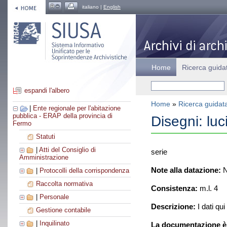
italiano |
English
Home
Ricerca guida
espandi l'albero
Home
»
Ricerca guidat
|
Ente regionale per l'abitazione
pubblica - ERAP della provincia di
Disegni: luci
Fermo
Statuti
|
Atti del Consiglio di
serie
Amministrazione
Note alla datazione:
N
|
Protocolli della corrispondenza
Raccolta normativa
Consistenza:
m.l. 4
|
Personale
Descrizione:
I dati qui
Gestione contabile
|
Inquilinato
La documentazione è 