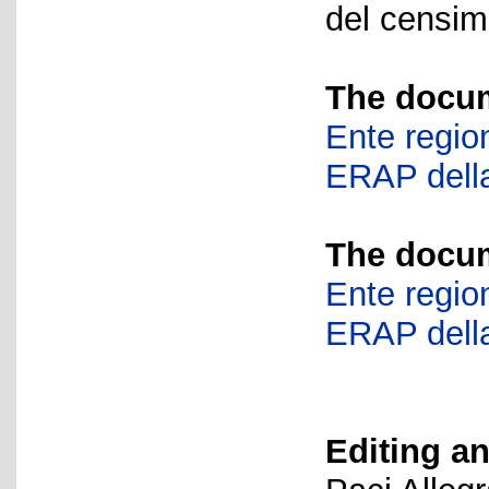
del censime
The docum
Ente region
ERAP della
The docum
Ente region
ERAP della
Editing an