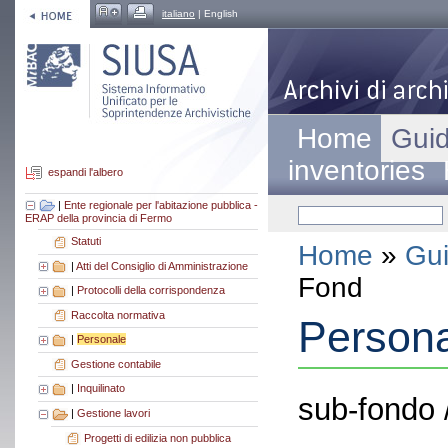
italiano
| English
Home
Guid
inventories
espandi l'albero
|
Ente regionale per l'abitazione pubblica -
ERAP della provincia di Fermo
Statuti
Home
»
Gui
|
Atti del Consiglio di Amministrazione
Fond
|
Protocolli della corrispondenza
Raccolta normativa
Person
|
Personale
Gestione contabile
|
Inquilinato
sub-fondo 
|
Gestione lavori
Progetti di edilizia non pubblica