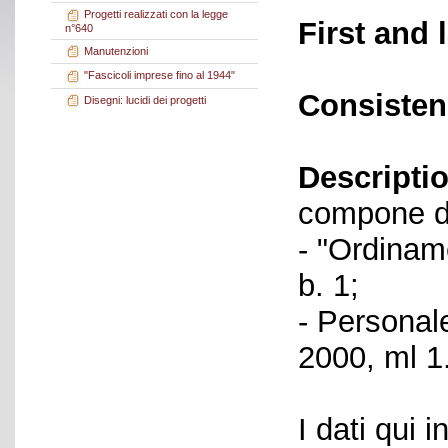
Progetti realizzati con la legge
First and 
n°640
Manutenzioni
"Fascicoli imprese fino al 1944"
Consisten
Disegni: lucidi dei progetti
Descriptio
compone de
- "Ordinam
b. 1;
- Personal
2000, ml 1
I dati qui i