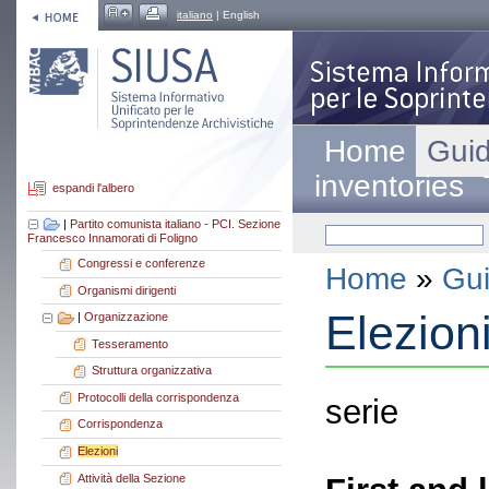
italiano
| English
Home
Guid
inventories
espandi l'albero
|
Partito comunista italiano - PCI. Sezione
Francesco Innamorati di Foligno
Congressi e conferenze
Home
»
Gui
Organismi dirigenti
Elezion
|
Organizzazione
Tesseramento
Struttura organizzativa
Protocolli della corrispondenza
serie
Corrispondenza
Elezioni
Attività della Sezione