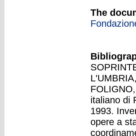
The docum
Fondazione
Bibliogra
SOPRINTE
L'UMBRIA
FOLIGNO, A
italiano di
1993. Inven
opere a st
coordiname