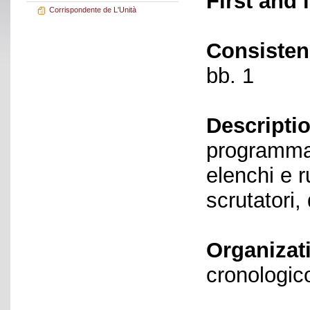
First and 
Corrispondente de L'Unità
Consisten
bb. 1
Descriptio
programmat
elenchi e r
scrutatori, 
Organizat
cronologico