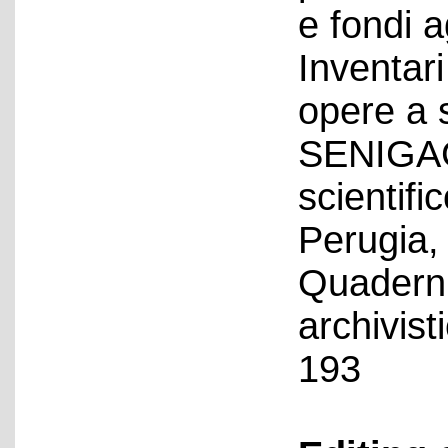
e fondi 
Inventari
opere a 
SENIGAG
scientif
Perugia, 
Quaderni
archivist
193