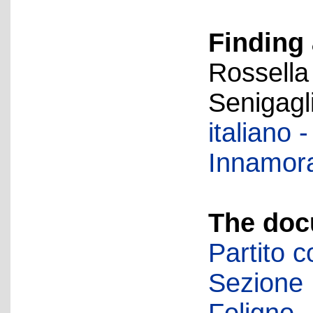
Finding 
Rossella
Senigagl
italiano
Innamorat
The doc
Partito c
Sezione 