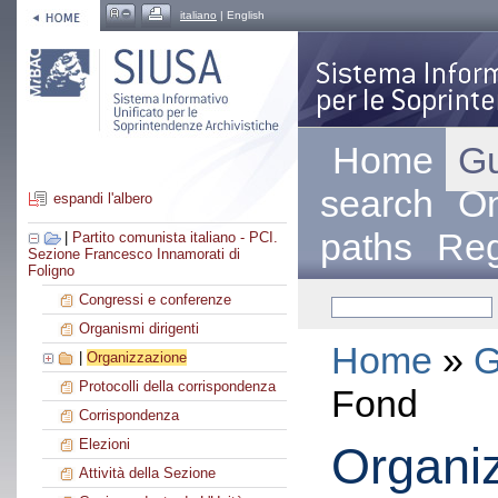
italiano
| English
Home
Gu
search
On
espandi l'albero
paths
Reg
|
Partito comunista italiano - PCI.
Sezione Francesco Innamorati di
Foligno
Congressi e conferenze
Organismi dirigenti
Home
»
G
|
Organizzazione
Protocolli della corrispondenza
Fond
Corrispondenza
Elezioni
Organi
Attività della Sezione