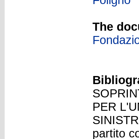
Foligno
The doc
Fondazio
Bibliog
SOPRIN
PER L'U
SINISTRA
partito c