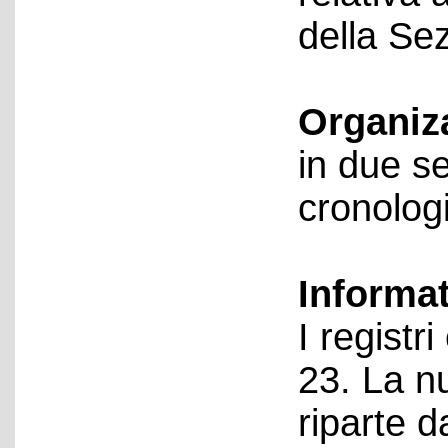
della Se
Organiz
in due s
cronolog
Informa
I registr
23. La n
riparte d