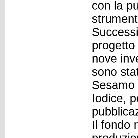
con la p
strumento
Successi
progetto
nove inv
sono stat
Sesamo 4
Iodice, p
pubblicaz
Il fondo 