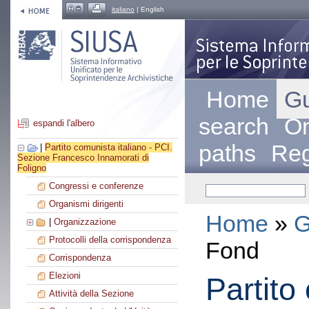
italiano
| English
Home
Gu
search
On
espandi l'albero
paths
Reg
|
Partito comunista italiano - PCI.
Sezione Francesco Innamorati di
Foligno
Congressi e conferenze
Organismi dirigenti
Home
»
G
|
Organizzazione
Protocolli della corrispondenza
Fond
Corrispondenza
Elezioni
Partito
Attività della Sezione