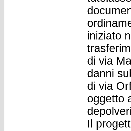
document
ordiname
iniziato 
trasferim
di via Ma
danni su
di via Or
oggetto 
depolver
Il proget