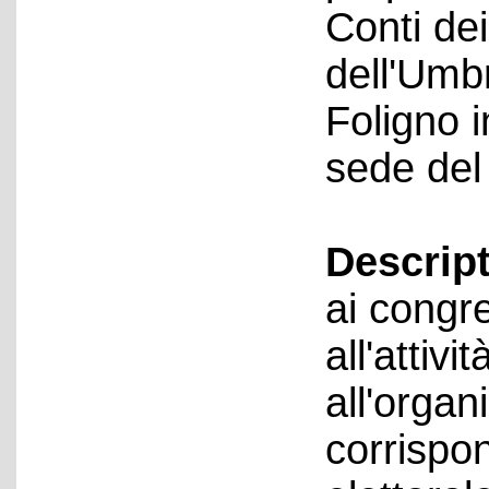
Conti dei
dell'Umb
Foligno i
sede del
Descript
ai congre
all'attivi
all'organ
corrispo