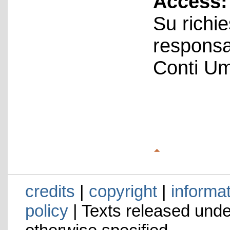
Access:
Su richie
responsa
Conti Um
credits
|
copyright
|
informa
policy
| Texts released und