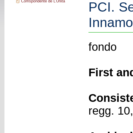
Corrispondente de L'Unità
PCI. S
Innamor
fondo
First an
Consist
regg. 10,