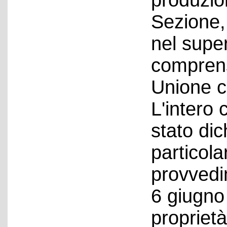
produzio
Sezione,
nel supe
comprens
Unione 
L'intero
stato dic
particol
provvedi
6 giugno
propriet