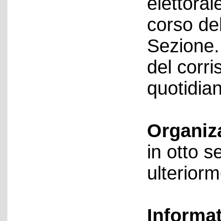
elettoral
corso dell
Sezione.
del corri
quotidian
Organiz
in otto s
ulteriorm
Informa