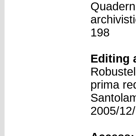
Quaderni
archivist
198
Editing 
Robustel
prima re
Santolam
2005/12/