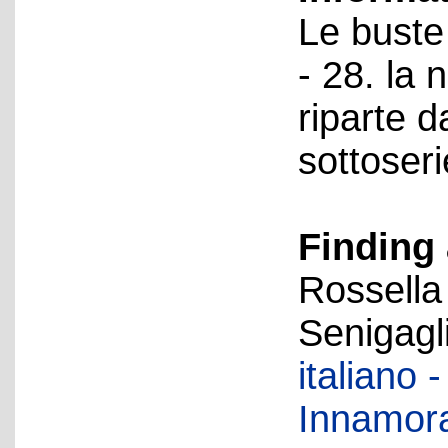
Le buste 
- 28. la 
riparte d
sottoseri
Finding 
Rossella
Senigagl
italiano
Innamorat