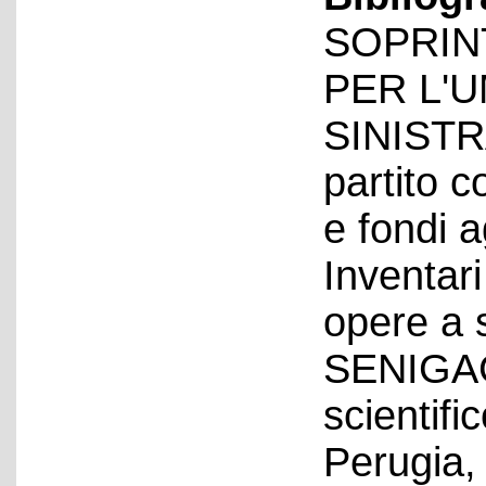
SOPRIN
PER L'U
SINISTRA
partito c
e fondi 
Inventari
opere a 
SENIGAG
scientif
Perugia, 