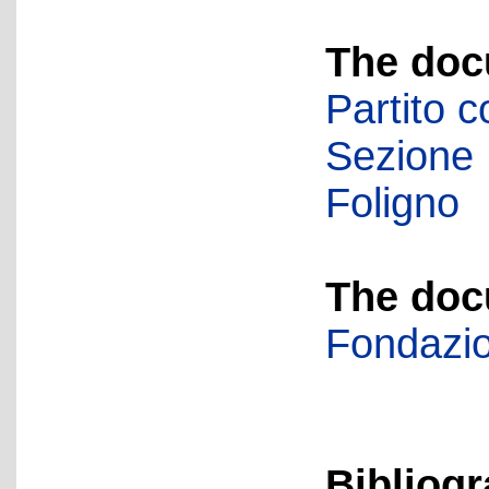
The doc
Partito c
Sezione 
Foligno
The doc
Fondazio
Bibliog