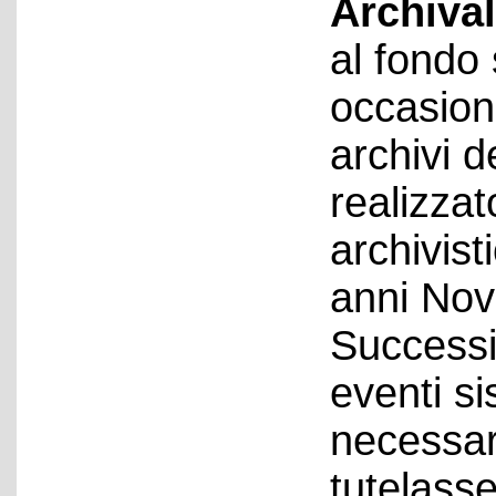
Archival
al fondo 
occasion
archivi de
realizza
archivist
anni Nov
Successi
eventi si
necessar
tutelasse 