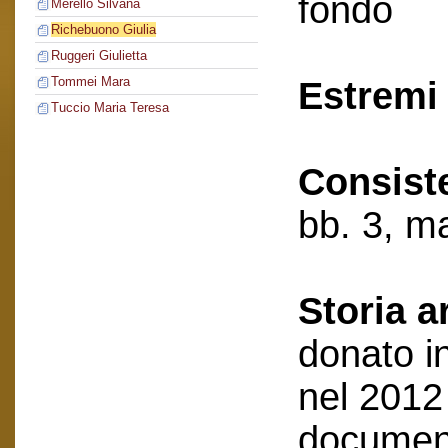
fondo
Merello Silvana
Richebuono Giulia
Ruggeri Giulietta
Tommei Mara
Estremi 
Tuccio Maria Teresa
Consist
bb. 3, ma
Storia a
donato i
nel 2012
document