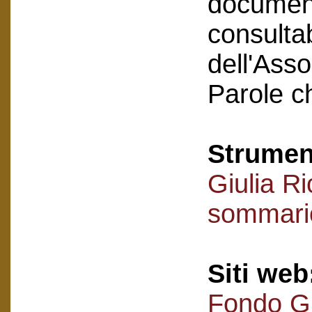
document
consultab
dell'Asso
Parole c
Strument
Giulia R
sommari
Siti web
Fondo Gi