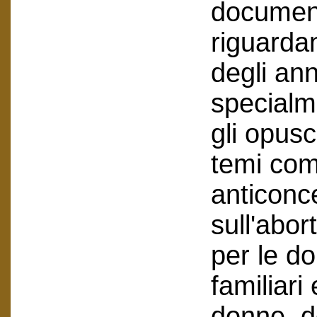
document
riguarda
degli ann
specialm
gli opusc
temi come
anticonc
sull'abor
per le do
familiari 
donne, d