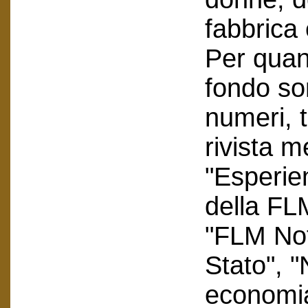
fabbrica 
Per quant
fondo so
numeri, tr
rivista m
"Esperie
della FLM
"FLM Not
Stato", 
economia 