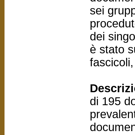
sei grupp
procedut
dei sing
è stato 
fascicoli
Descriz
di 195 do
prevalen
document