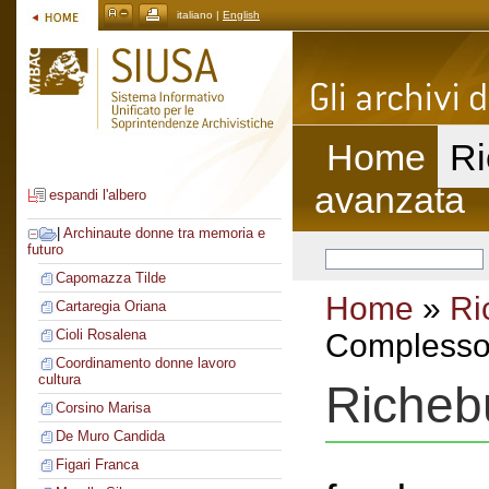
italiano |
English
Home
Ri
avanzata
espandi l'albero
|
Archinaute donne tra memoria e
futuro
Capomazza Tilde
Home
»
Ri
Cartaregia Oriana
Cioli Rosalena
Complesso 
Coordinamento donne lavoro
cultura
Richeb
Corsino Marisa
De Muro Candida
Figari Franca