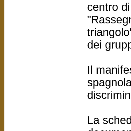
centro d
"Rassegn
triangol
dei grupp
Il manife
spagnola
discrimi
La scheda