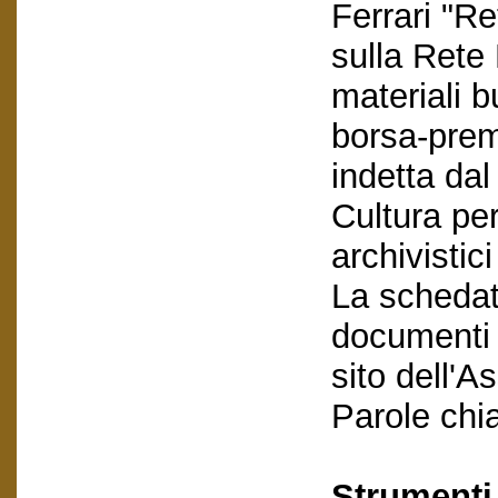
Ferrari "Re
sulla Rete 
materiali b
borsa-premi
indetta da
Cultura per
archivistic
La schedatu
documenti e
sito dell'A
Parole chi
Strumenti 