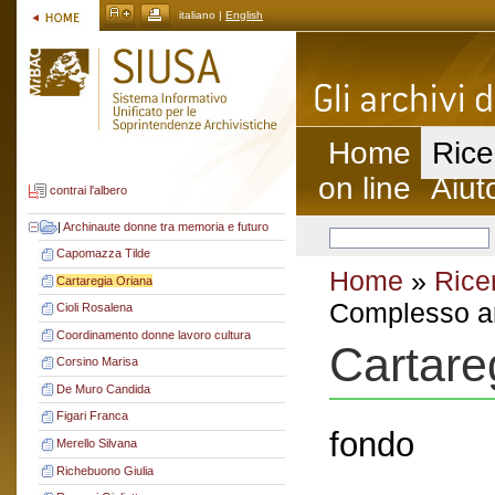
italiano |
English
Home
Rice
on line
Aiut
contrai l'albero
|
Archinaute donne tra memoria e futuro
Capomazza Tilde
Home
»
Rice
Cartaregia Oriana
Complesso ar
Cioli Rosalena
Coordinamento donne lavoro cultura
Cartare
Corsino Marisa
De Muro Candida
Figari Franca
fondo
Merello Silvana
Richebuono Giulia