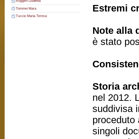
Ruggeri Giulietta
Estremi c
Tommei Mara
Tuccio Maria Teresa
Note alla 
è stato pos
Consisten
Storia arc
nel 2012. 
suddivisa i
proceduto a
singoli do