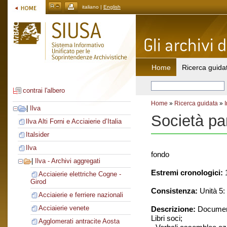
italiano |
English
Home
Ricerca guida
contrai l'albero
Home
»
Ricerca guidata
»
|
Ilva
Società pa
Ilva Alti Forni e Acciaierie d’Italia
Italsider
Ilva
fondo
|
Ilva - Archivi aggregati
Estremi cronologici:
1
Acciaierie elettriche Cogne -
Girod
Consistenza:
Unità 5: 
Acciaierie e ferriere nazionali
Acciaierie venete
Descrizione:
Document
Libri soci;
Agglomerati antracite Aosta