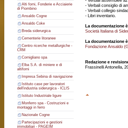
- Verbali assemblee azi
Alti forni, Fonderie e Acciaierie
- Verbali consiglio di 
di Piombino
- Verbali collegio sinda
- Libri inventario.
Ansaldo Cogne
Ansaldo Coke
La documentazione è 
Società Italiana di Si
Breda siderurgica
Cementerie litoranee
La documentazione è
Centro ricerche metallurgiche -
Fondazione Ansaldo (
CRM
Cornigliano spa
Redazione e revision
Elba S.A. di miniere e di
Frassinelli Antonella, 
altiforni
Impresa Sebina di navigazione
Istituto case per lavoratori
dell'industria siderurgica - ICLIS
Istituto Industriale ligure
Monferro spa - Costruzioni e
montaggi in ferro
Nazionale Cogne
Partecipazioni e gestioni
immobiliari - PAGEIM