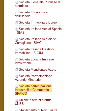
Società Generale Pugliese di
elettricità
Società Idroelettrica
dell'Ossola
Società Immobiliare Borgo
Società Italiana Acciai Speciali
- SIAS
Società Italiana Acciaierie
Cornigliano - SIAC
Società Italiana Gestioni
Immobiliari - SIGIM
Società Lucana Imprese
Idrolettriche
Società Meridionale Azoto
Società Partecipazione
Aziende Minerarie
Società partecipazione
Industriali e Commerciali -
SPAICO
Unione esercizi elettrici -
UNES
Stabilimento di Novi Ligure