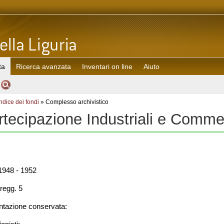
ta
Ricerca avanzata
Inventari on line
Aiuto
Indice dei fondi
» Complesso archivistico
rtecipazione Industriali e Comme
948 - 1952
regg. 5
azione conservata: