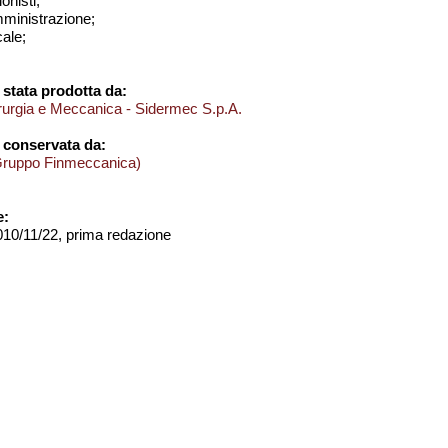
onisti;
amministrazione;
cale;
stata prodotta da:
derurgia e Meccanica - Sidermec S.p.A.
 conservata da:
Gruppo Finmeccanica)
e:
2010/11/22, prima redazione