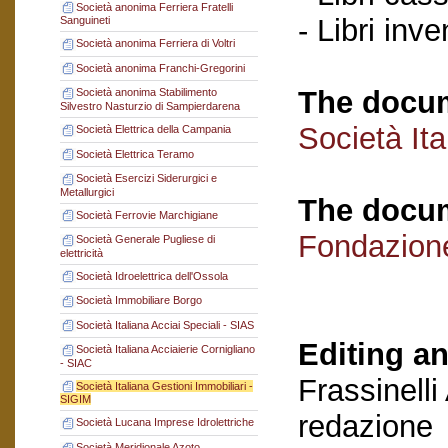
Società anonima Ferriera Fratelli
- Libri inve
Sanguineti
Società anonima Ferriera di Voltri
Società anonima Franchi-Gregorini
The docum
Società anonima Stabilimento
Silvestro Nasturzio di Sampierdarena
Società Ita
Società Elettrica della Campania
Società Elettrica Teramo
Società Esercizi Siderurgici e
Metallurgici
The docum
Società Ferrovie Marchigiane
Fondazion
Società Generale Pugliese di
elettricità
Società Idroelettrica dell'Ossola
Società Immobiliare Borgo
Società Italiana Acciai Speciali - SIAS
Editing an
Società Italiana Acciaierie Cornigliano
- SIAC
Frassinelli
Società Italiana Gestioni Immobiliari -
SIGIM
redazione
Società Lucana Imprese Idrolettriche
Società Meridionale Azoto