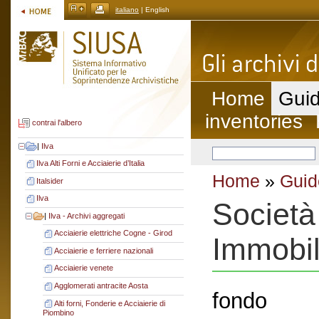
italiano
| English
Home
Guid
inventories
contrai l'albero
|
Ilva
Ilva Alti Forni e Acciaierie d’Italia
Home
»
Guid
Italsider
Ilva
Società 
|
Ilva - Archivi aggregati
Acciaierie elettriche Cogne - Girod
Immobil
Acciaierie e ferriere nazionali
Acciaierie venete
Agglomerati antracite Aosta
fondo
Alti forni, Fonderie e Acciaierie di
Piombino