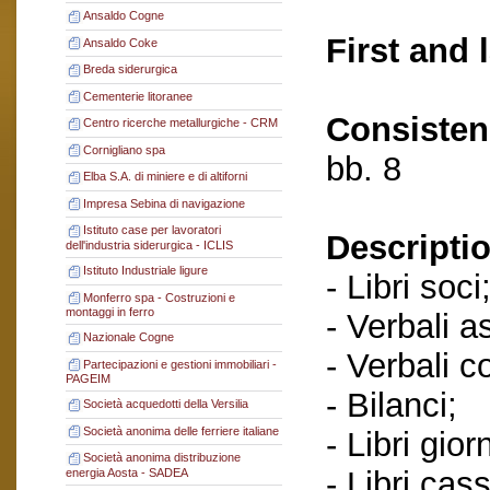
Ansaldo Cogne
First and 
Ansaldo Coke
Breda siderurgica
Cementerie litoranee
Consisten
Centro ricerche metallurgiche - CRM
Cornigliano spa
bb. 8
Elba S.A. di miniere e di altiforni
Impresa Sebina di navigazione
Istituto case per lavoratori
Descriptio
dell'industria siderurgica - ICLIS
Istituto Industriale ligure
- Libri soci
Monferro spa - Costruzioni e
montaggi in ferro
- Verbali a
Nazionale Cogne
- Verbali c
Partecipazioni e gestioni immobiliari -
PAGEIM
- Bilanci;
Società acquedotti della Versilia
Società anonima delle ferriere italiane
- Libri gior
Società anonima distribuzione
- Libri cas
energia Aosta - SADEA