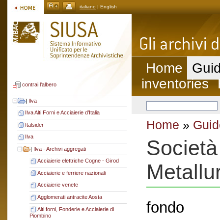
italiano
| English
Home
Guid
inventories
contrai l'albero
|
Ilva
Ilva Alti Forni e Acciaierie d’Italia
Home
»
Guid
Italsider
Ilva
Società
|
Ilva - Archivi aggregati
Acciaierie elettriche Cogne - Girod
Metallur
Acciaierie e ferriere nazionali
Acciaierie venete
Agglomerati antracite Aosta
fondo
Alti forni, Fonderie e Acciaierie di
Piombino