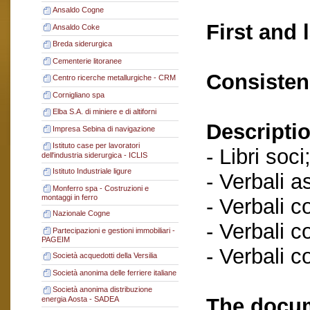
Ansaldo Cogne
First and 
Ansaldo Coke
Breda siderurgica
Cementerie litoranee
Consisten
Centro ricerche metallurgiche - CRM
Cornigliano spa
Elba S.A. di miniere e di altiforni
Descriptio
Impresa Sebina di navigazione
Istituto case per lavoratori
- Libri soci
dell'industria siderurgica - ICLIS
Istituto Industriale ligure
- Verbali a
Monferro spa - Costruzioni e
montaggi in ferro
- Verbali c
Nazionale Cogne
- Verbali c
Partecipazioni e gestioni immobiliari -
PAGEIM
- Verbali c
Società acquedotti della Versilia
Società anonima delle ferriere italiane
Società anonima distribuzione
The docum
energia Aosta - SADEA