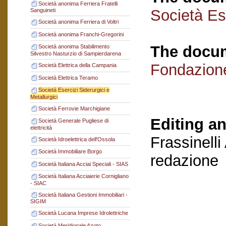
Società anonima Ferriera Fratelli
Società Ese
Sanguineti
Società anonima Ferriera di Voltri
Società anonima Franchi-Gregorini
The docum
Società anonima Stabilimento
Silvestro Nasturzio di Sampierdarena
Fondazion
Società Elettrica della Campania
Società Elettrica Teramo
Società Esercizi Siderurgici e
Metallurgici
Società Ferrovie Marchigiane
Editing an
Società Generale Pugliese di
elettricità
Frassinelli
Società Idroelettrica dell'Ossola
Società Immobiliare Borgo
redazione
Società Italiana Acciai Speciali - SIAS
Società Italiana Acciaierie Cornigliano
- SIAC
Società Italiana Gestioni Immobiliari -
SIGIM
Società Lucana Imprese Idrolettriche
Società Meridionale Azoto