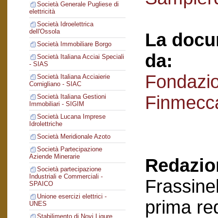
Società Generale Pugliese di
elettricità
Società Idroelettrica
dell'Ossola
La docu
Società Immobiliare Borgo
da:
Società Italiana Acciai Speciali
- SIAS
Fondazi
Società Italiana Acciaierie
Cornigliano - SIAC
Finmecc
Società Italiana Gestioni
Immobiliari - SIGIM
Società Lucana Imprese
Idrolettriche
Società Meridionale Azoto
Società Partecipazione
Aziende Minerarie
Redazion
Società partecipazione
Industriali e Commerciali -
Frassinel
SPAICO
Unione esercizi elettrici -
prima re
UNES
Stabilimento di Novi Ligure