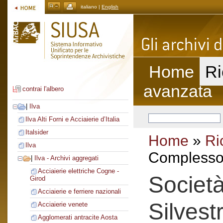
italiano |
English
Home
Ri
avanzata
contrai l'albero
|
Ilva
Ilva Alti Forni e Acciaierie d’Italia
Italsider
Home
»
Ri
Ilva
Complesso 
|
Ilva - Archivi aggregati
Acciaierie elettriche Cogne -
Societ
Girod
Acciaierie e ferriere nazionali
Silvest
Acciaierie venete
Agglomerati antracite Aosta