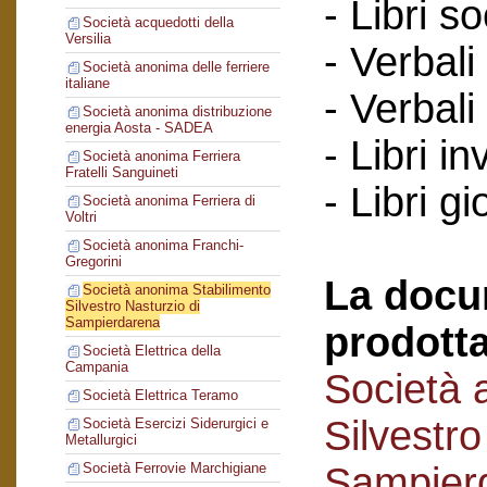
- Libri so
Società acquedotti della
Versilia
- Verbali
Società anonima delle ferriere
italiane
- Verbali
Società anonima distribuzione
energia Aosta - SADEA
- Libri in
Società anonima Ferriera
Fratelli Sanguineti
- Libri gi
Società anonima Ferriera di
Voltri
Società anonima Franchi-
Gregorini
La docu
Società anonima Stabilimento
Silvestro Nasturzio di
Sampierdarena
prodotta
Società Elettrica della
Campania
Società 
Società Elettrica Teramo
Silvestro
Società Esercizi Siderurgici e
Metallurgici
Sampier
Società Ferrovie Marchigiane