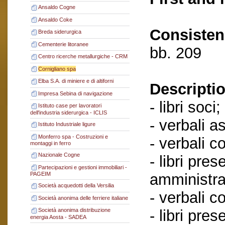
Ansaldo Cogne
Ansaldo Coke
Consisten
Breda siderurgica
Cementerie litoranee
bb. 209
Centro ricerche metallurgiche - CRM
Cornigliano spa
Elba S.A. di miniere e di altiforni
Descriptio
Impresa Sebina di navigazione
- libri soci;
Istituto case per lavoratori
dell'industria siderurgica - ICLIS
- verbali a
Istituto Industriale ligure
Monferro spa - Costruzioni e
- verbali c
montaggi in ferro
Nazionale Cogne
- libri pres
Partecipazioni e gestioni immobiliari -
amministra
PAGEIM
Società acquedotti della Versilia
- verbali c
Società anonima delle ferriere italiane
- libri pre
Società anonima distribuzione
energia Aosta - SADEA