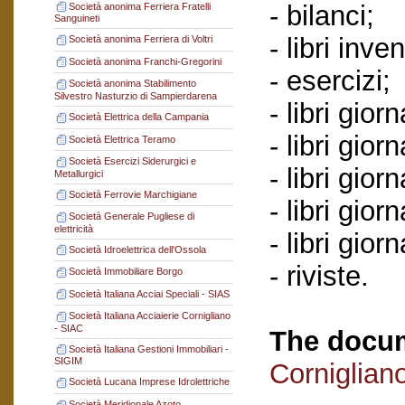
- bilanci;
Società anonima Ferriera Fratelli
Sanguineti
- libri inve
Società anonima Ferriera di Voltri
Società anonima Franchi-Gregorini
- esercizi;
Società anonima Stabilimento
Silvestro Nasturzio di Sampierdarena
- libri gio
Società Elettrica della Campania
- libri giorn
Società Elettrica Teramo
Società Esercizi Siderurgici e
- libri giorn
Metallurgici
Società Ferrovie Marchigiane
- libri gio
Società Generale Pugliese di
elettricità
- libri gior
Società Idroelettrica dell'Ossola
- riviste.
Società Immobiliare Borgo
Società Italiana Acciai Speciali - SIAS
Società Italiana Acciaierie Cornigliano
- SIAC
The docum
Società Italiana Gestioni Immobiliari -
SIGIM
Corniglian
Società Lucana Imprese Idrolettriche
Società Meridionale Azoto