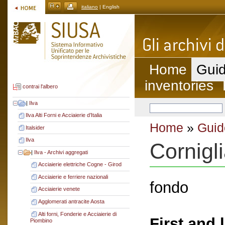
italiano
| English
Home
Guid
inventories
contrai l'albero
|
Ilva
Ilva Alti Forni e Acciaierie d’Italia
Home
»
Guid
Italsider
Ilva
Cornigl
|
Ilva - Archivi aggregati
Acciaierie elettriche Cogne - Girod
Acciaierie e ferriere nazionali
fondo
Acciaierie venete
Agglomerati antracite Aosta
Alti forni, Fonderie e Acciaierie di
First and 
Piombino