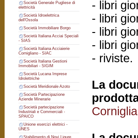
- libri gi
Società Generale Pugliese di
elettricità
- libri gi
Società Idroelettrica
dell'Ossola
- libri g
Società Immobiliare Borgo
Società Italiana Acciai Speciali
- SIAS
- libri g
Società Italiana Acciaierie
Cornigliano - SIAC
- riviste.
Società Italiana Gestioni
Immobiliari - SIGIM
Società Lucana Imprese
Idrolettriche
La docu
Società Meridionale Azoto
prodotta
Società Partecipazione
Aziende Minerarie
Cornigli
Società partecipazione
Industriali e Commerciali -
SPAICO
Unione esercizi elettrici -
UNES
La docu
Stabilimento di Novi Ligure