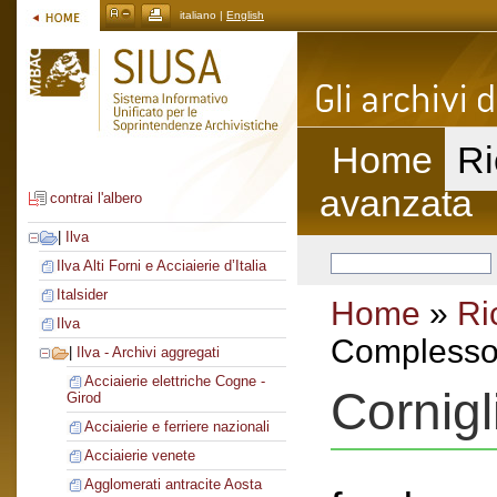
italiano |
English
Home
Ri
avanzata
contrai l'albero
|
Ilva
Ilva Alti Forni e Acciaierie d’Italia
Italsider
Home
»
Ri
Ilva
Complesso 
|
Ilva - Archivi aggregati
Acciaierie elettriche Cogne -
Cornig
Girod
Acciaierie e ferriere nazionali
Acciaierie venete
Agglomerati antracite Aosta