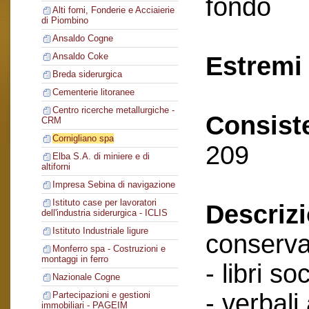
fondo
Alti forni, Fonderie e Acciaierie
di Piombino
Ansaldo Cogne
Ansaldo Coke
Estremi 
Breda siderurgica
Cementerie litoranee
Centro ricerche metallurgiche -
Consist
CRM
Cornigliano spa
209
Elba S.A. di miniere e di
altiforni
Impresa Sebina di navigazione
Istituto case per lavoratori
Descriz
dell'industria siderurgica - ICLIS
Istituto Industriale ligure
conserva
Monferro spa - Costruzioni e
montaggi in ferro
- libri soc
Nazionale Cogne
- verbali
Partecipazioni e gestioni
immobiliari - PAGEIM