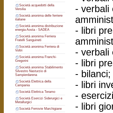
Società acquedotti della
- verbali
Versilia
Società anonima delle ferriere
amminist
italiane
Società anonima distribuzione
- libri p
energia Aosta - SADEA
Società anonima Ferriera
amminist
Fratelli Sanguineti
Società anonima Ferriera di
- verbali
Voltri
Società anonima Franchi-
- libri p
Gregorini
Società anonima Stabilimento
- bilanci;
Silvestro Nasturzio di
Sampierdarena
- libri in
Società Elettrica della
Campania
Società Elettrica Teramo
- esercizi
Società Esercizi Siderurgici e
Metallurgici
- libri g
Società Ferrovie Marchigiane