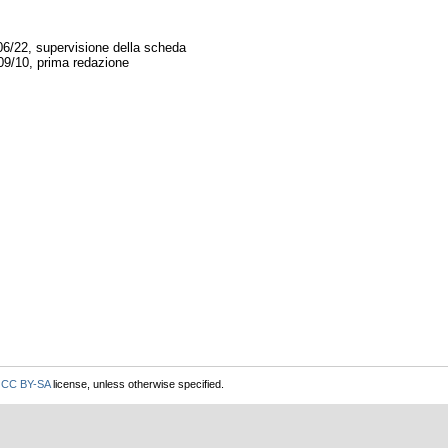
06/22, supervisione della scheda
09/10, prima redazione
r
CC BY-SA
license, unless otherwise specified.