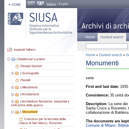
italiano
| English
Home
Guided search
espandi l'albero
Home
»
Guided search
»
Ge
|
Baldessari Luciano
Monumenti
Disegni futuristi
|
Scenografie
serie
Pastelli
First and last date:
1935 
|
Allestimenti
|
Arredamenti
Consistence:
35 unità do
|
Architetture fieristiche, industriali e
Description:
La serie dei 
civili prima della guerra
Santa Croce a Rovereto; t
|
Monumenti
collaborazione di Baldess
Concorso per la facciata della
The documents are kept
chiesa di San Marco, Rovereto
Comune di Milano. Bibliote