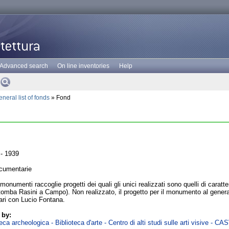
Advanced search
On line inventories
Help
neral list of fonds
» Fond
- 1939
cumentarie
monumenti raccoglie progetti dei quali gli unici realizzati sono quelli di carat
omba Rasini a Campo). Non realizzato, il progetto per il monumento al genera
ari con Lucio Fontana.
 by:
ca archeologica - Biblioteca d'arte - Centro di alti studi sulle arti visive - CA