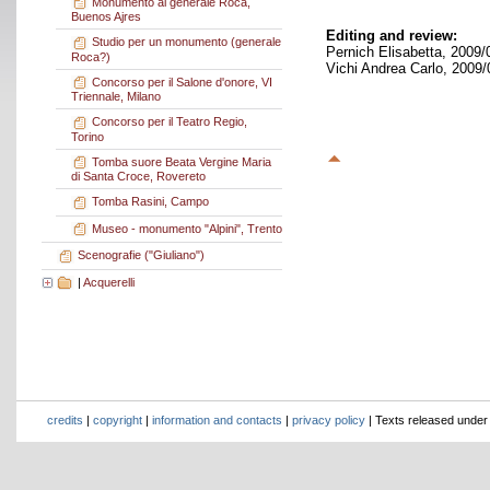
Monumento al generale Roca,
Buenos Ajres
Editing and review:
Studio per un monumento (generale
Pernich Elisabetta, 2009/
Roca?)
Vichi Andrea Carlo, 2009/
Concorso per il Salone d'onore, VI
Triennale, Milano
Concorso per il Teatro Regio,
Torino
Tomba suore Beata Vergine Maria
di Santa Croce, Rovereto
Tomba Rasini, Campo
Museo - monumento "Alpini", Trento
Scenografie ("Giuliano")
|
Acquerelli
credits
|
copyright
|
information and contacts
|
privacy policy
| Texts released unde