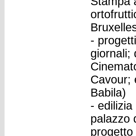
Stampa a
ortofrutti
Bruxelles
- progetti
giornali; 
Cinematog
Cavour; e
Babila)
- edilizi
palazzo d
progetto 