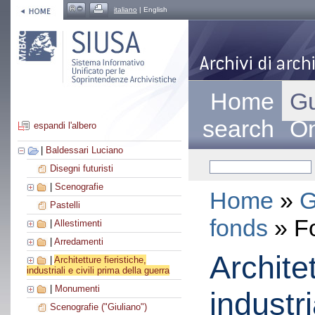
italiano
| English
Home
Gu
search
On
espandi l'albero
|
Baldessari Luciano
Disegni futuristi
|
Scenografie
Home
»
G
Pastelli
fonds
» F
|
Allestimenti
|
Arredamenti
Architet
|
Architetture fieristiche,
industriali e civili prima della guerra
|
Monumenti
industri
Scenografie ("Giuliano")