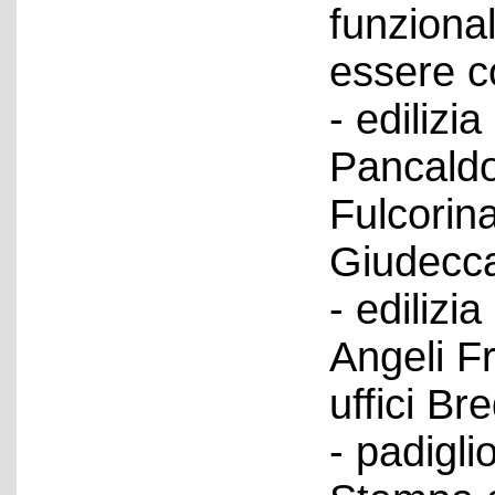
funzional
essere co
- edilizia
Pancaldo
Fulcorina
Giudecca;
- edilizi
Angeli Fr
uffici B
- padigli