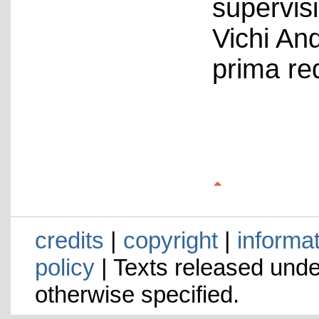
supervis
Vichi An
prima re
credits
|
copyright
|
informa
policy
| Texts released und
otherwise specified.