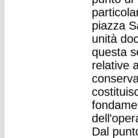
particola
piazza Sa
unità do
questa se
relative a
conservat
costitui
fondamen
dell'oper
Dal punto