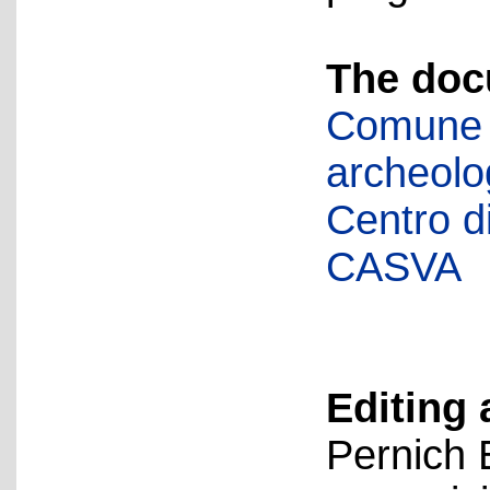
The doc
Comune d
archeolog
Centro di 
CASVA
Editing 
Pernich 