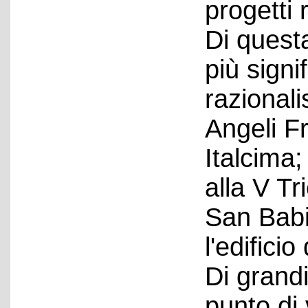
progetti 
Di quest
più signi
razionali
Angeli F
Italcima
alla V Tr
San Babi
l'edificio
Di grand
punto di 