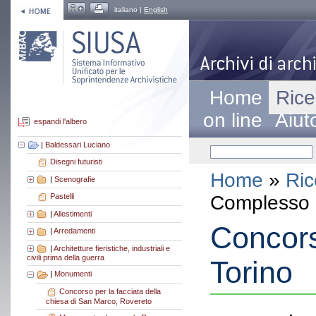
italiano |
English
Home
Rice
on line
Aiut
espandi l'albero
|
Baldessari Luciano
Disegni futuristi
Home
»
Ric
|
Scenografie
Complesso a
Pastelli
|
Allestimenti
Concors
|
Arredamenti
|
Architetture fieristiche, industriali e
civili prima della guerra
Torino
|
Monumenti
Concorso per la facciata della
chiesa di San Marco, Rovereto