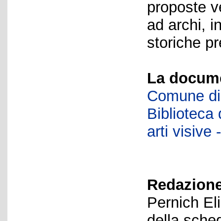
proposte v
ad archi, i
storiche pr
La docume
Comune di 
Biblioteca d
arti visiv
Redazione
Pernich El
della sche