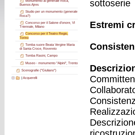
sottoserie
Monumento al generale Roca,
Buenos Ajres
Studio per un monumento (generale
Roca?)
Estremi c
Concorso per il Salone d'onore, VI
Triennale, Milano
Concorso per il Teatro Regio,
Torino
Consisten
Tomba suore Beata Vergine Maria
di Santa Croce, Rovereto
Tomba Rasini, Campo
Museo - monumento "Alpini", Trento
Descrizio
Scenografie ("Giuliano")
Committent
|
Acquerelli
Collaborato
Consistenz
Realizzazi
Descrizione
ricostruzio