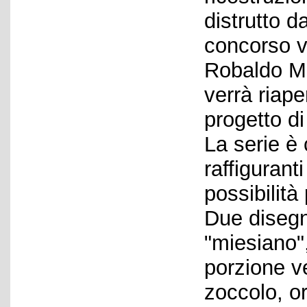
distrutto d
concorso v
Robaldo Mo
verrà riape
progetto di
La serie è 
raffigurant
possibilità
Due disegn
"miesiano"
porzione ve
zoccolo, or