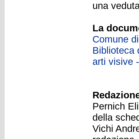
una veduta
La docume
Comune di 
Biblioteca d
arti visiv
Redazione
Pernich El
della sche
Vichi Andr