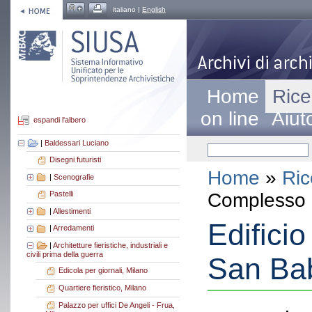
italiano |
English
Home
Rice
on line
Aiut
espandi l'albero
|
Baldessari Luciano
Disegni futuristi
Home
»
Ric
|
Scenografie
Complesso a
Pastelli
|
Allestimenti
Edificio
|
Arredamenti
|
Architetture fieristiche, industriali e
civili prima della guerra
San Bab
Edicola per giornali, Milano
Quartiere fieristico, Milano
Palazzo per uffici De Angeli - Frua,