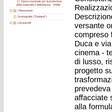
Opera nazionale per la protezione
della maternità e dell'infanzia - ONMI
Realizzazi
|
Monumenti
Descrizione
Scenografie ("Giuliano")
|
Acquerelli
versante or
compreso f
Duca e via
cinema - te
di lusso, ri
progetto s
trasformaz
prevedeva c
affacciate 
alla formul