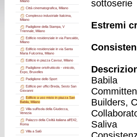
sottoserie
Milano
Città cinematografica, Milano
Complesso industriale Italcima,
Milano
Estremi c
Padiglione della Stampa, V
Triennale, Milano
Edificio residenziale in via Pancaldo,
Milano
Consisten
Edificio residenziale in via Santa
Maria Fulcorina, Milano
Edificio in piazza Cavour, Milano
Descrizio
Padiglione ortofrutticolo - vinicolo,
Expo, Bruxelles
Babila
Padiglione dello Sport
Edificio per uffici Breda, Sesto San
Committen
Giovanni
Edificio a uso misto in piazza San
Builders, 
Babila, Milano
Villa sull'isola della Giudecca,
Collaborat
Venezia
Palazzo della Civiltà italiana all'E42,
Saliva
Roma
Villa a Salò
Consistenz