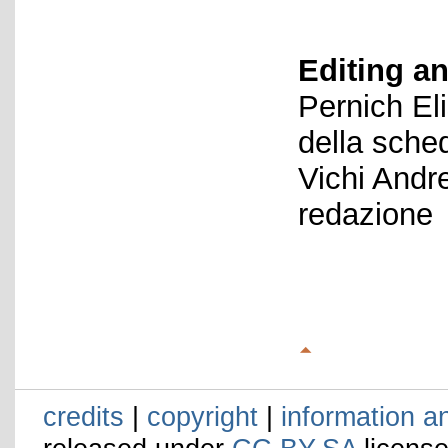
Editing an
Pernich El
della sche
Vichi Andr
redazione
credits
|
copyright
|
information a