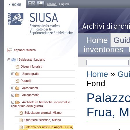
italiano
| English
Home
Guid
inventories
espandi l'albero
|
Baldessari Luciano
Disegni futuristi
Home
»
Gui
|
Scenografie
Fond
Pastelli
|
Allestimenti
Palazzo 
|
Arredamenti
|
Architetture fieristiche, industriali e
civili prima della guerra
Frua, M
Edicola per giornali, Milano
Quartiere fieristico, Milano
Palazzo per uffici De Angeli - Frua,