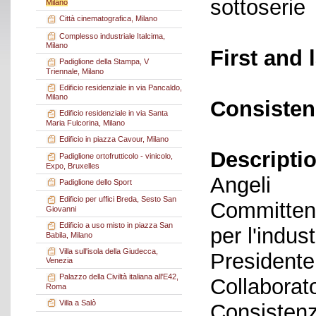
sottoserie
Milano
Città cinematografica, Milano
Complesso industriale Italcima,
Milano
First and 
Padiglione della Stampa, V
Triennale, Milano
Edificio residenziale in via Pancaldo,
Milano
Consisten
Edificio residenziale in via Santa
Maria Fulcorina, Milano
Edificio in piazza Cavour, Milano
Descriptio
Padiglione ortofrutticolo - vinicolo,
Expo, Bruxelles
Angeli
Padiglione dello Sport
Edificio per uffici Breda, Sesto San
Committent
Giovanni
Edificio a uso misto in piazza San
per l'indus
Babila, Milano
Villa sull'isola della Giudecca,
Presidente
Venezia
Palazzo della Civiltà italiana all'E42,
Collaborato
Roma
Villa a Salò
Consistenz