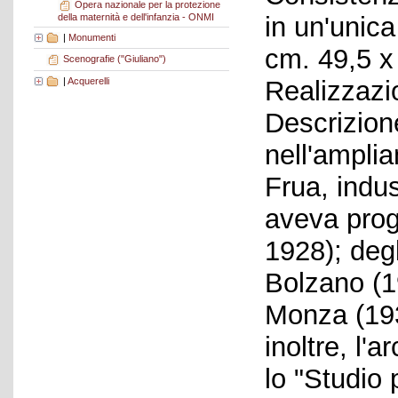
Opera nazionale per la protezione
della maternità e dell'infanzia - ONMI
in un'unic
|
Monumenti
cm. 49,5 x
Scenografie ("Giuliano")
|
Acquerelli
Realizzazi
Descrizione
nell'ampli
Frua, indus
aveva prog
1928); degl
Bolzano (19
Monza (193
inoltre, l'
lo "Studio 