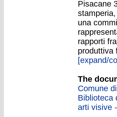
Pisacane 3
stamperia, 
una commit
rappresent
rapporti fr
produttiva 
[expand/co
The docum
Comune di 
Biblioteca d
arti visiv