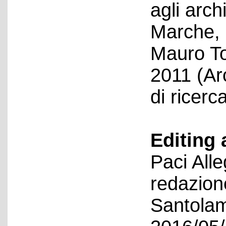
agli archi
Marche, a
Mauro T
2011 (Arc
di ricerc
Editing 
Paci All
redazion
Santolam