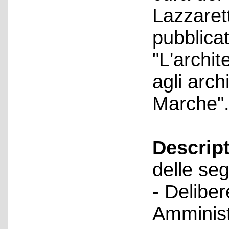
Lazzaret
pubblica
"L'archit
agli archi
Marche"
Descript
delle seg
- Deliber
Amminist