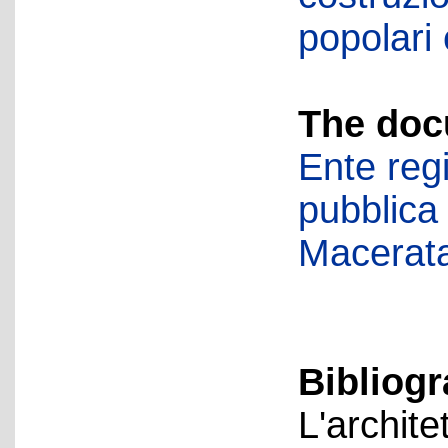
popolari
The doc
Ente regi
pubblica
Macerat
Bibliog
L'archite