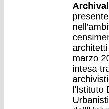
Archival
presente 
nell'ambi
censiment
architett
marzo 20
intesa t
archivist
l'Istitut
Urbanist