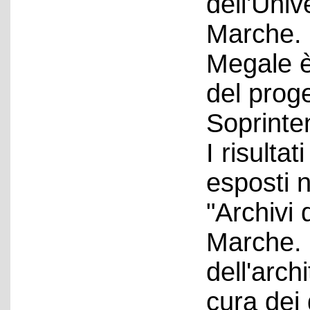
dell'Univ
Marche. 
Megale è 
del proge
Soprinte
I risulta
esposti 
"Archivi 
Marche. 
dell'arch
cura dei 