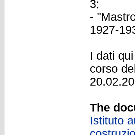
3;
- "Mastro
1927-193
I dati qui
corso del
20.02.20
The doc
Istituto
costruzio