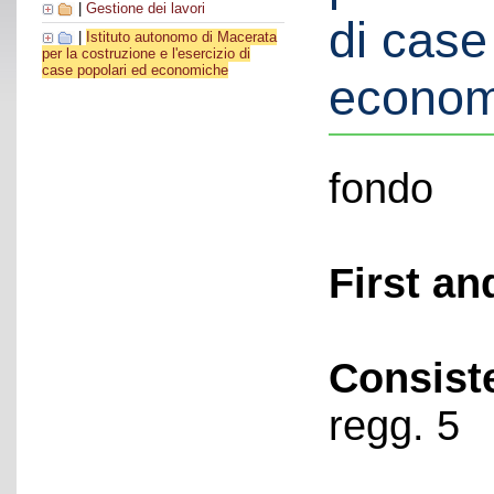
|
Gestione dei lavori
di case
|
Istituto autonomo di Macerata
per la costruzione e l'esercizio di
case popolari ed economiche
econom
fondo
First an
Consist
regg. 5