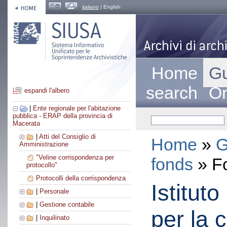
italiano
| English
Home
Gu
search
On
espandi l'albero
|
Ente regionale per l'abitazione
pubblica - ERAP della provincia di
Macerata
|
Atti del Consiglio di
Home
»
G
Amministrazione
"Veline corrispondenza per
fonds
» F
protocollo"
Protocolli della corrispondenza
Istitut
|
Personale
|
Gestione contabile
per la 
|
Inquilinato